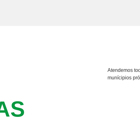
Atendemos tod
munícipios próx
AS