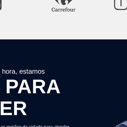
a hora, estamos
 PARA
DER
as regiões da cidade para atender