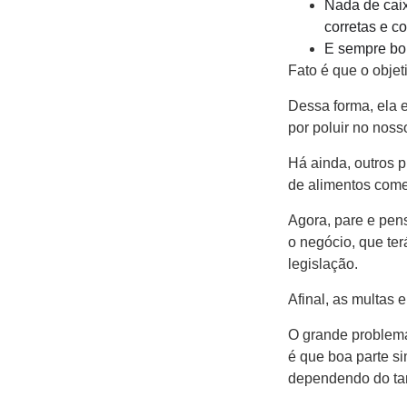
Nada de caix
corretas e c
E sempre bom
Fato é que o objet
Dessa forma, ela e
por poluir no nos
Há ainda, outros 
de alimentos come
Agora, pare e pens
o negócio, que te
legislação.
Afinal, as multas 
O grande problema
é que boa parte s
dependendo do tam