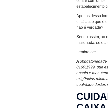
contar com um ser
estabelecimento c
Apenas dessa form
eficácia, o que é
não é verdade?
Sendo assim, ao c
mais nada, se ela é
Lembre-se:
A obrigatoriedad
8160:1999, que es
ensaio e manutenç
exigências mínimas
qualidade destes 
CUIDA
CAIXA