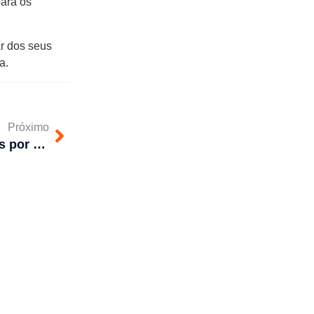
para os
r dos seus
a.
Próximo
Quais os serviços realizados por uma Desentupidora profissional