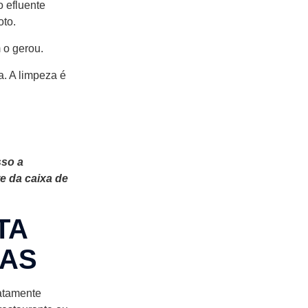
o efluente
oto.
 o gerou.
a. A limpeza é
sso a
e da caixa de
TA
DAS
xatamente