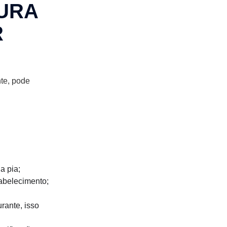
URA
R
te, pode
a pia;
tabelecimento;
rante, isso