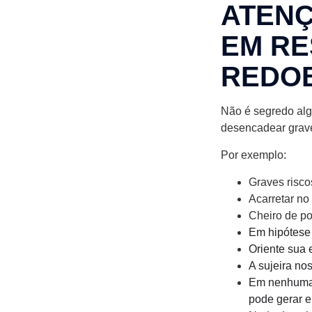
ATENÇ
EM RE
REDO
Não é segredo alg
desencadear grave
Por exemplo:
Graves risco
Acarretar no 
Cheiro de po
Em hipótese 
Oriente sua 
A sujeira no
Em nenhuma s
pode gerar 