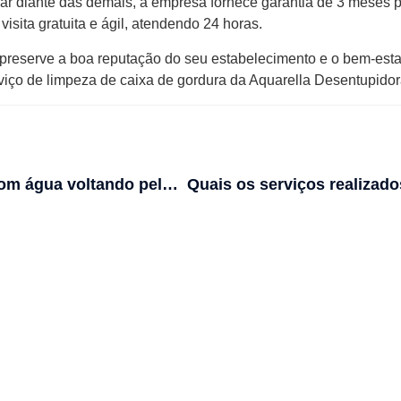
ar diante das demais, a empresa fornece garantia de 3 meses 
visita gratuita e ágil, atendendo 24 horas.
preserve a boa reputação do seu estabelecimento e o bem-esta
rviço de limpeza de caixa de gordura da Aquarella Desentupidor
Problema com água voltando pelo ralo da lavanderia