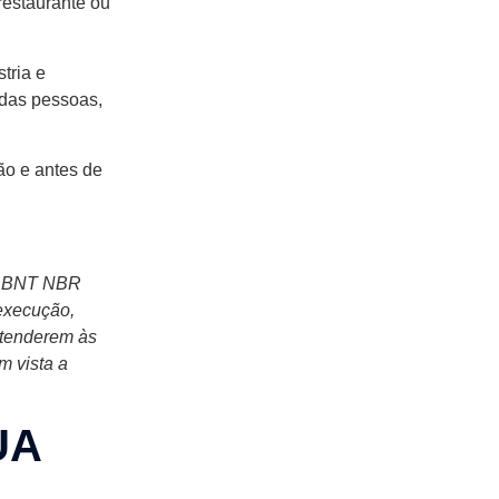
restaurante ou
tria e
 das pessoas,
ão e antes de
o ABNT NBR
 execução,
atenderem às
m vista a
UA