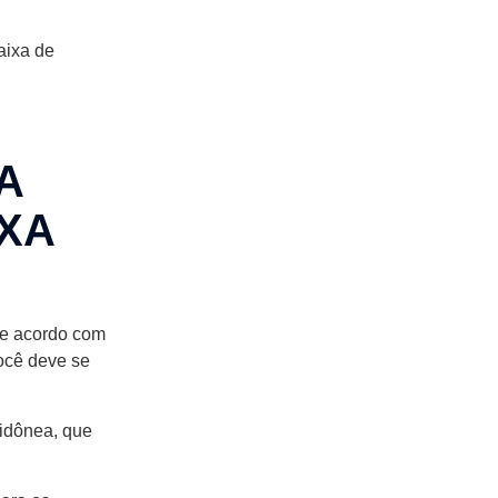
aixa de
A
IXA
de acordo com
você deve se
 idônea, que