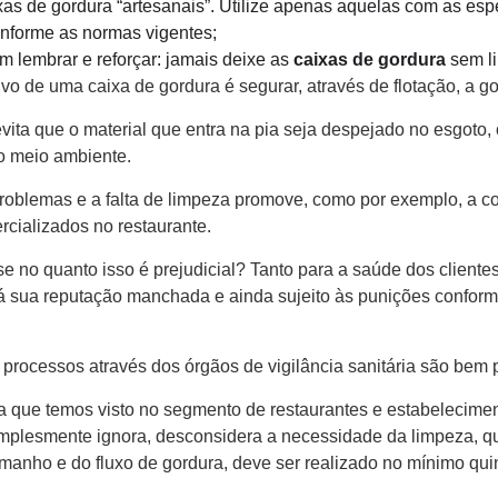
as de gordura “artesanais”. Utilize apenas aquelas com as esp
onforme as normas vigentes;
 lembrar e reforçar: jamais deixe as
caixas de gordura
sem l
ivo de uma caixa de gordura é segurar, através de flotação, a go
vita que o material que entra na pia seja despejado no esgoto,
so meio ambiente.
problemas e a falta de limpeza promove, como por exemplo, a 
rcializados no restaurante.
e no quanto isso é prejudicial? Tanto para a saúde dos cliente
rá sua reputação manchada e ainda sujeito às punições conform
e processos através dos órgãos de vigilância sanitária são bem
 que temos visto no segmento de restaurantes e estabelecimen
implesmente ignora, desconsidera a necessidade da limpeza, q
anho e do fluxo de gordura, deve ser realizado no mínimo qu