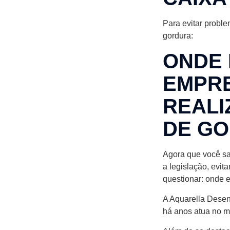
Para evitar probl
gordura:
ONDE
EMPRE
REALI
DE G
Agora que você sa
a legislação, evit
questionar: onde e
A Aquarella Desent
há anos atua no m