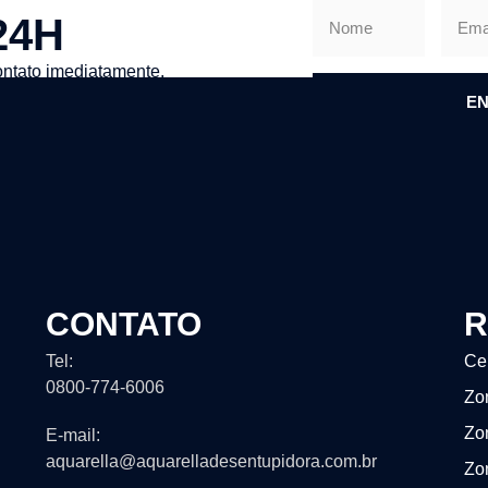
24H
ntato imediatamente.
EN
CONTATO
R
Tel:
Ce
0800-774-6006
Zo
Zo
E-mail:
aquarella@aquarelladesentupidora.com.br
Zo