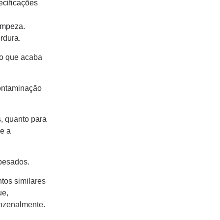
ecificações
impeza.
rdura.
 o que acaba
contaminação
s, quanto para
e a
 pesados.
tos similares
ue,
inzenalmente.