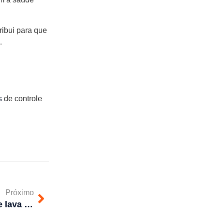
ribui para que
.
s
de controle
Próximo
Como desentupir um tanque lava roupas?