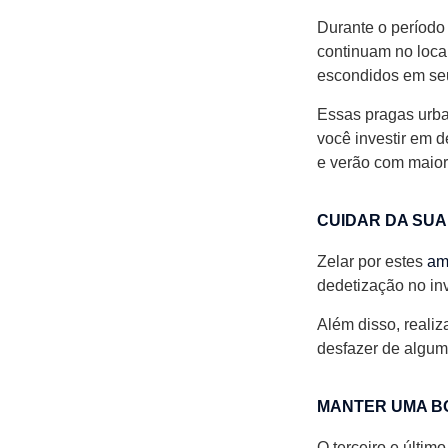
Durante o período
continuam no local
escondidos em seu
Essas pragas urba
você investir em 
e verão com maior
CUIDAR DA SUA
Zelar por estes
am
dedetização no in
Além disso, realiz
desfazer de algum
MANTER UMA B
O terceiro e últim