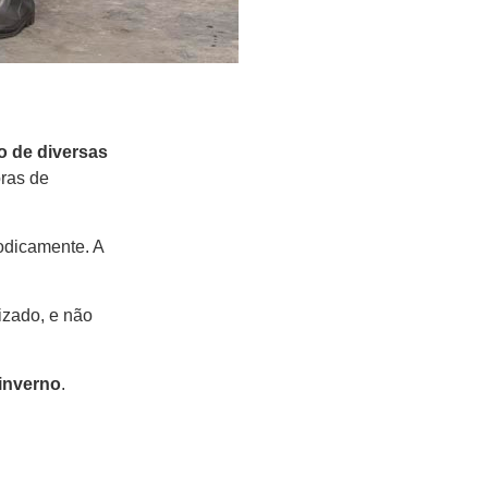
ão de diversas
oras de
odicamente. A
izado, e não
 inverno
.