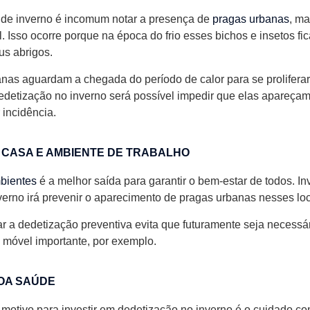
 de inverno é incomum notar a presença de
pragas urbanas
, ma
. Isso ocorre porque na época do frio esses bichos e insetos fi
s abrigos.
nas aguardam a chegada do período de calor para se proliferar
dedetização no inverno será possível impedir que elas apareça
 incidência.
 CASA E AMBIENTE DE TRABALHO
bientes
é a melhor saída para garantir o bem-estar de todos. In
verno irá prevenir o aparecimento de pragas urbanas nesses loc
ar a dedetização preventiva evita que futuramente seja necessá
 móvel importante, por exemplo.
OA SAÚDE
o motivo para investir em dedetização no inverno é o cuidado c