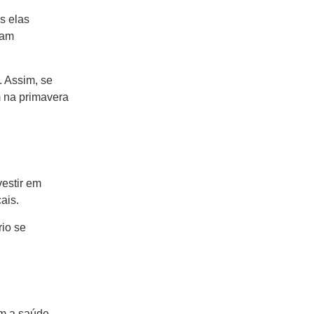
s elas
cam
. Assim, se
m na primavera
vestir em
ais.
rio se
om a saúde