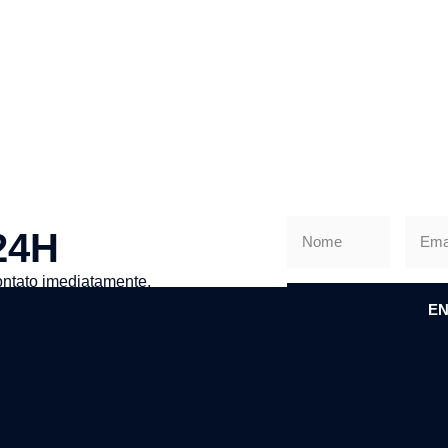
24H
ntato imediatamente.
EN