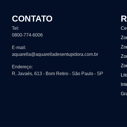
CONTATO
R
Tel:
Ce
0800-774-6006
Zo
Zo
E-mail:
aquarella@aquarelladesentupidora.com.br
Zo
Zo
Endereço:
R. Javaés, 613 - Bom Retiro - São Paulo - SP
Lit
Int
Gr