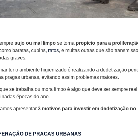
 sempre
sujo ou mal limpo
se torna
propício para a proliferaç
 como baratas, cupins,
ratos
, e muitas outras que são transmiss
adas graves.
anter o ambiente higienizado é realizando a dedetização peri
na pragas urbanas, evitando assim problemas maiores.
 que se trabalha ou mora limpo é algo que deve ser sempre real
inadas épocas do ano.
vamos apresentar
3 motivos para investir em dedetização no
LIFERAÇÃO DE PRAGAS URBANAS