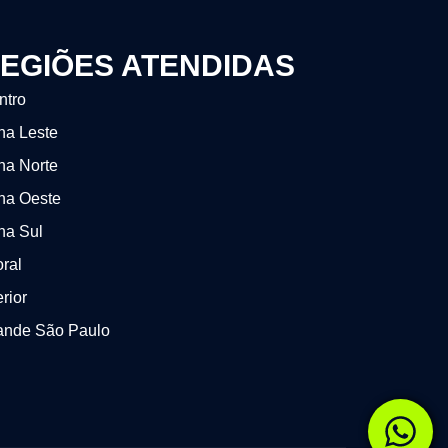
EGIÕES ATENDIDAS
ntro
na Leste
na Norte
na Oeste
na Sul
oral
erior
ande São Paulo