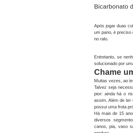
Bicarbonato d
Após jogar duas co
um pano, é preciso c
no ralo.
Entretanto, se nen
solucionado por uma
Chame um
Muitas vezes, ao te
Talvez seja necessá
pior: ainda há o r
assim. Além de ter 
possui uma frota pr
Há mais de 15 anos
diversos segmentos
canos, pia, vaso s