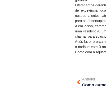
gordura.
Oferecemos garantia
de excelência, qu
nossos clientes, a
para as desentupido
Além disso, estamo
uma residência, um
chamar para solucio
Após fazer o orçame
o melhor: com 3 me
Conte com a Aquarel
Anterior