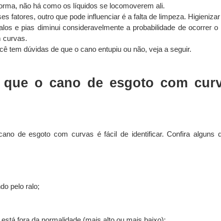
rma, não há como os líquidos se locomoverem ali.
 fatores, outro que pode influenciar é a falta de limpeza. Higienizar
os e pias diminui consideravelmente a probabilidade de ocorrer o 
 curvas.
ê tem dúvidas de que o cano entupiu ou não, veja a seguir.
 que o cano de esgoto com curva
ano de esgoto com curvas é fácil de identificar. Confira alguns d
do pelo ralo;
 está fora da normalidade (mais alto ou mais baixo);