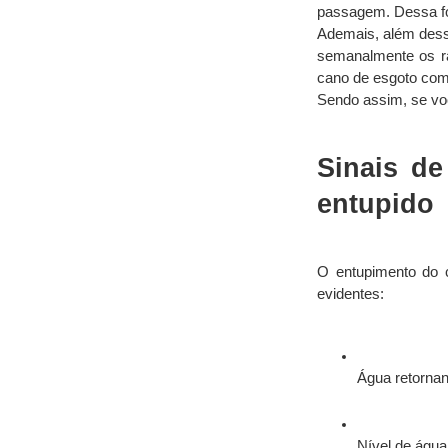
passagem. Dessa fo
Ademais, além desses
semanalmente os ral
cano de esgoto com
Sendo assim, se voc
Sinais de
entupido
O entupimento do c
evidentes:
Água retornan
Nível de água