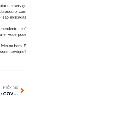
tar um serviço 
duradouro com 
são indicadas 
ependente se é 
te, você pode 
eito na hora. E 
ssos serviços? 
Próximo
Desentupimento de esgoto e COVID, qual a relação?