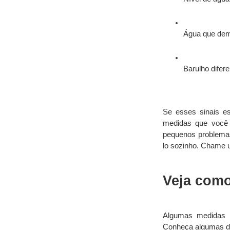
Água que dem
Barulho difer
Se esses sinais es
medidas que você 
pequenos problemas
lo sozinho. Chame u
Veja como
Algumas medidas p
Conheça algumas de