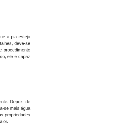
e a pia esteja 
alhes, deve-se 
e procedimento 
so, ele é capaz 
nte. Depois de 
ga-se mais água 
as propriedades 
aior.