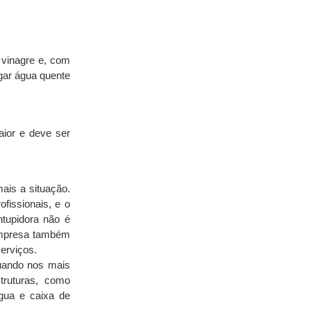
vinagre e, com 
gar água quente 
ior e deve ser 
ais a situação. 
fissionais, e o 
tupidora não é 
empresa também 
erviços.
uando nos mais 
ruturas, como 
gua e caixa de 