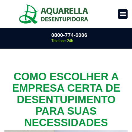
0800-774-6006
Telefone 24h
COMO ESCOLHER A
EMPRESA CERTA DE
DESENTUPIMENTO
PARA SUAS
NECESSIDADES