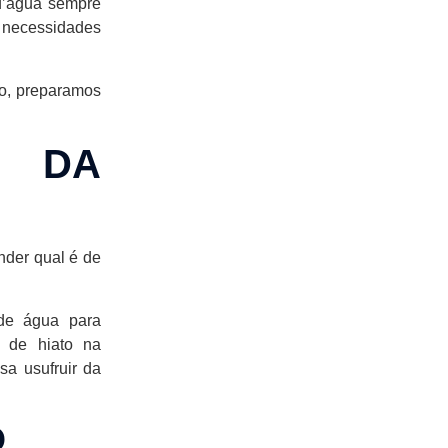
d’água sempre
s necessidades
o, preparamos
O DA
nder qual é de
 de água para
 de hiato na
sa usufruir da
O