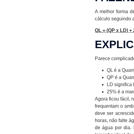
A melhor forma d
cálculo seguindo a
QL = (QP x LD) +
EXPLI
Parece complicado
QL é a Quant
QP é a Quan
LD significa 
25% é a mar
Agora ficou fácil
frequentam o ambi
deve ser acresci
horas, não falte 
de água por dia.