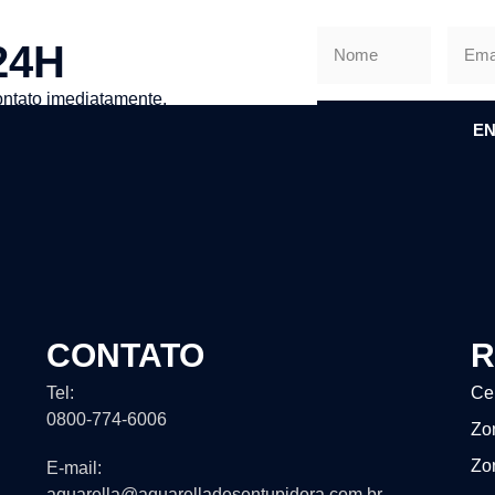
24H
ntato imediatamente.
EN
CONTATO
R
Tel:
Ce
0800-774-6006
Zo
Zo
E-mail:
aquarella@aquarelladesentupidora.com.br