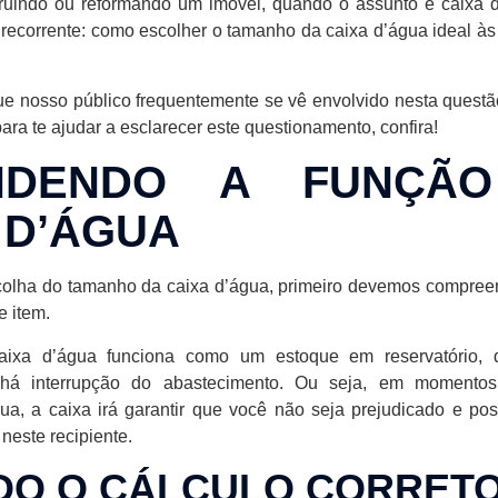
truindo ou reformando um imóvel, quando o assunto é caixa 
recorrente: como escolher o tamanho da caixa d’água ideal à
 nosso público frequentemente se vê envolvido nesta questã
ara te ajudar a esclarecer este questionamento, confira!
NDENDO A FUNÇÃ
 D’ÁGUA
escolha do tamanho da caixa d’água, primeiro devemos compree
e item.
aixa d’água funciona como um estoque em reservatório,
á interrupção do abastecimento. Ou seja, em momentos
gua, a caixa irá garantir que você não seja prejudicado e pos
este recipiente.
DO O CÁLCULO CORRET