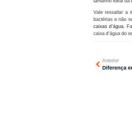
tamanho ideal da 
Vale ressaltar a 
bactérias e não s
caixas d’água
. F
caixa d’água do se
Anterior