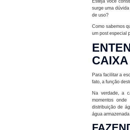
Esteja você cons
surge uma dúvida 
de uso?
Como sabemos que
um post especial p
ENTE
CAIXA
Para facilitar a 
fato, a função dest
Na verdade, a c
momentos onde h
distribuição de á
água armazenada n
FAZEN