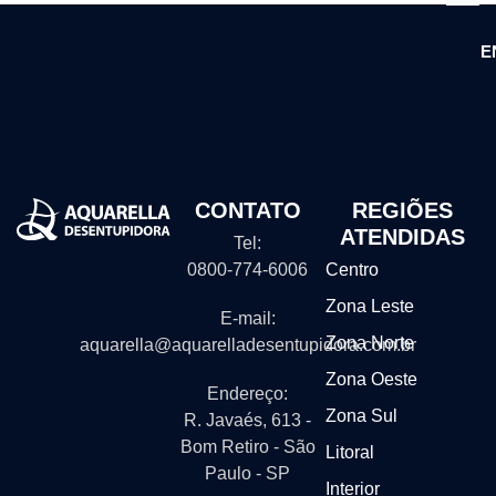
E
CONTATO
REGIÕES
ATENDIDAS
Tel:
0800-774-6006
Centro
Zona Leste
E-mail:
Zona Norte
aquarella@aquarelladesentupidora.com.br
Zona Oeste
Endereço:
Zona Sul
R. Javaés, 613 -
Bom Retiro - São
Litoral
Paulo - SP
Interior