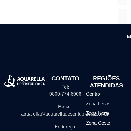
E
CONTATO
REGIÕES
ATENDIDAS
Tel:
0800-774-6006
Centro
Zona Leste
E-mail:
Zona Norte
aquarella@aquarelladesentupidora.com.br
Zona Oeste
Endereço: