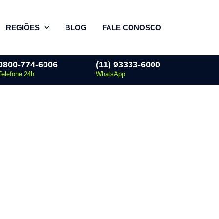
REGIÕES
BLOG
FALE CONOSCO
0800-774-6006
(11) 93333-6000
Telefone 24h
WhatsApp