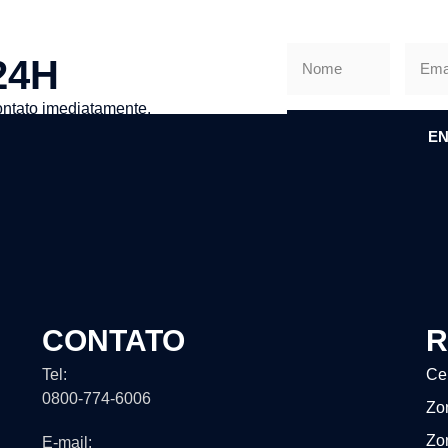
24H
ntato imediatamente.
EN
CONTATO
R
Tel:
Ce
0800-774-6006
Zo
Zo
E-mail: