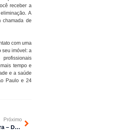
ocê receber a
 eliminação. A
m chamada de
ontato com uma
o seu imóvel: a
profissionais
a mais tempo e
dade e a saúde
ão Paulo e 24
Próximo
Limpeza de Caixa de Gordura – Deixe Conosco