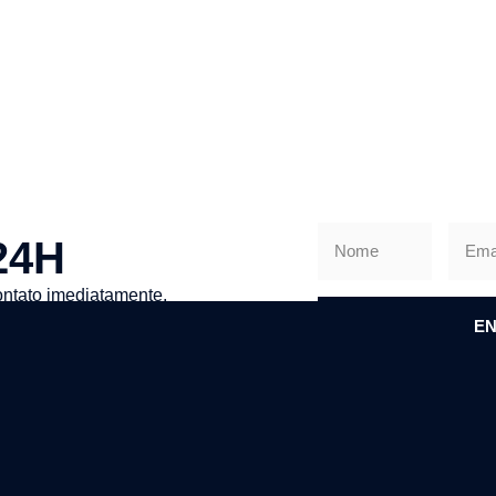
24H
ntato imediatamente.
EN