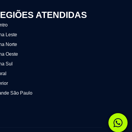
EGIÕES ATENDIDAS
ntro
na Leste
na Norte
na Oeste
na Sul
oral
erior
ande São Paulo