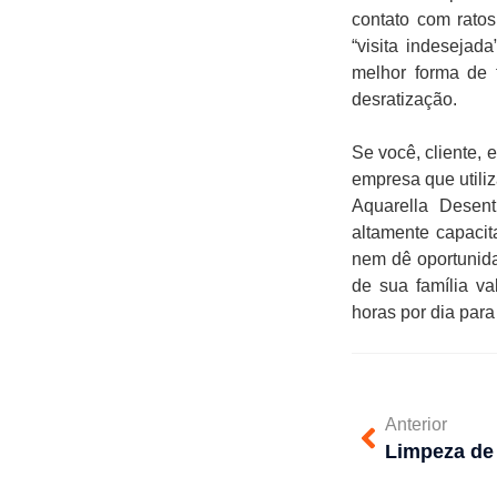
contato com rato
“visita indesejad
melhor forma de
desratização.
Se você, cliente, 
empresa que utiliz
Aquarella Desen
altamente capaci
nem dê oportunida
de sua família v
horas por dia par
Anterior