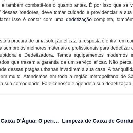
s e também combatê-los o quanto antes. É por isso que se v
a” desses roedores, deve tomar cuidado e providenciar a sua
 fazer isso é contar com uma
dedetização
completa, també
está à procura de uma solução eficaz, a resposta é entrar em c
a sempre os melhores materiais e profissionais para dedetizar 
tupidora e Dedetizadora. Temos equipamentos modernos e 
tados que trazem a garantia de um serviço eficaz. Não perc
de dessas pragas urbanas invadirem a sua casa. A tranquili
alem muito. Atendemos em toda a região metropolitana de S
a a sua comodidade. Fale conosco e agende a sua dedetização.
Limpeza de Caixa D’Água: O perigo do cloro