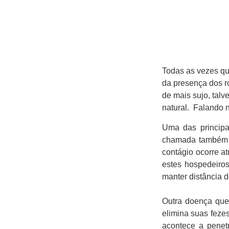
Todas as vezes qu
da presença dos r
de mais sujo, talv
natural. Falando n
Uma das princip
chamada também de
contágio ocorre a
estes hospedeiro
manter distância d
Outra doença que 
elimina suas feze
acontece a penet