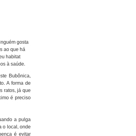
Ninguém gosta
os ao que há
eu habitat
ios à saúde.
ste Bubônica,
to. A forma de
 ratos, já que
ximo é preciso
quando a pulga
 o local, onde
oença é evitar