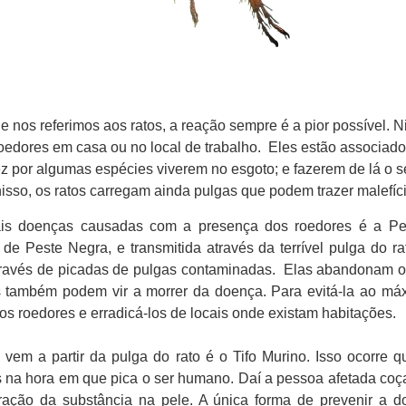
e nos referimos aos ratos, a reação sempre é a pior possível. 
oedores em casa ou no local de trabalho. Eles estão associad
ez por algumas espécies viverem no esgoto; e fazerem de lá o s
isso, os ratos carregam ainda pulgas que podem trazer malefíc
ais doenças causadas com a presença dos roedores é a Pe
 Peste Negra, e transmitida através da terrível pulga do ra
través de picadas de pulgas contaminadas. Elas abandonam os
s também podem vir a morrer da doença. Para evitá-la ao má
os roedores e erradicá-los de locais onde existam habitações.
vem a partir da pulga do rato é o Tifo Murino. Isso ocorre 
s na hora em que pica o ser humano. Daí a pessoa afetada coça
ração da substância na pele. A única forma de prevenir a d