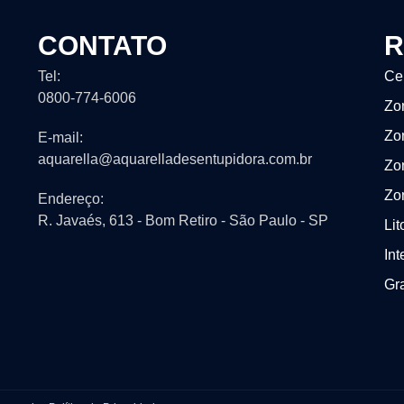
CONTATO
R
Tel:
Ce
0800-774-6006
Zo
Zo
E-mail:
aquarella@aquarelladesentupidora.com.br
Zo
Zo
Endereço:
R. Javaés, 613 - Bom Retiro - São Paulo - SP
Lit
Int
Gr