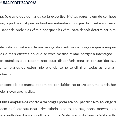
R UMA DEDETIZADORA?
zação é algo que demanda certa expertise. Muitas vezes, além de conhece
izar, o profissional precisa também entender o porquê da infestação dess
so saber de onde elas vêm e por que elas vêm, para depois determinar o 
cativo da contratação de um serviço de controle de pragas é que a empre
dos e mais eficazes do que se você mesmo tentar corrigir a infestação. 
tos químicos que podem não estar disponíveis para os consumidores,
ntar planos de extermínio e eficientemente eliminar todas as praga
de tempo.
de controle de pragas podem ser concluídos no prazo de uma a seis ho
dem levar alguns dias.
ar uma empresa de controle de pragas pode até poupar dinheiro ao longo 
dem danificar sua casa – destruindo tapetes, roupas, pisos, móveis, tap
 profissional para erradicar a infiltração de pragas de forma rápida e efi