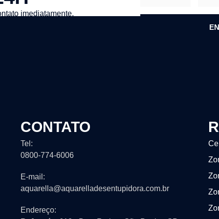
ntato imediatamente.
EN
CONTATO
R
Tel:
Ce
0800-774-6006
Zo
Zo
E-mail:
aquarella@aquarelladesentupidora.com.br
Zo
Zo
Endereço: