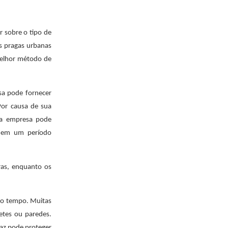
r sobre o tipo de
as pragas urbanas
melhor método de
sa pode fornecer
Por causa de sua
 a empresa pode
s em um período
ras, enquanto os
do tempo. Muitas
etes ou paredes.
caz pode proteger