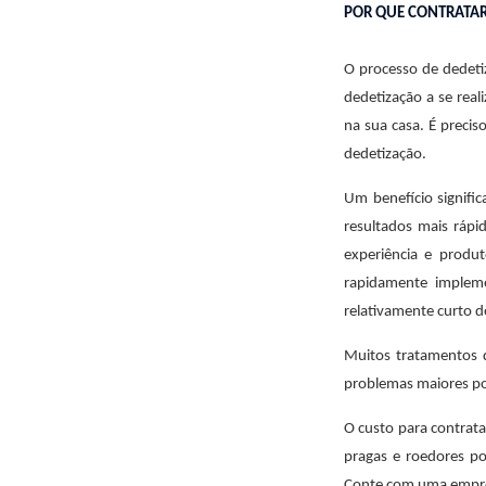
POR QUE CONTRATA
O processo de dedeti
dedetização a se real
na sua casa. É preci
dedetização.
Um benefício signifi
resultados mais rápi
experiência e produ
rapidamente impleme
relativamente curto 
Muitos tratamentos 
problemas maiores po
O custo para contrat
pragas e roedores po
Conte com uma empresa