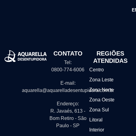
E
CONTATO
REGIÕES
ATENDIDAS
Tel:
0800-774-6006
Centro
Zona Leste
E-mail:
Zona Norte
aquarella@aquarelladesentupidora.com.br
Zona Oeste
Endereço:
Zona Sul
R. Javaés, 613 -
Bom Retiro - São
Litoral
Paulo - SP
Interior