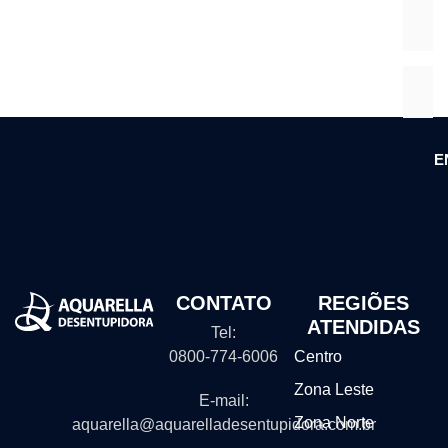
E
CONTATO
REGIÕES
ATENDIDAS
Tel:
0800-774-6006
Centro
Zona Leste
E-mail:
Zona Norte
aquarella@aquarelladesentupidora.com.br