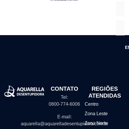
E
CONTATO
REGIÕES
ATENDIDAS
Tel:
0800-774-6006
Centro
Zona Leste
E-mail:
Zona Norte
aquarella@aquarelladesentupidora.com.br