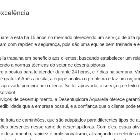
excelência
arella está há 15 anos no mercado oferecendo um serviço de alta qu
uam com rapidez e segurança, pois são uma equipe bem treinada e es
ella trabalha em benefício aos clientes, buscando estabelecer um rel
endo a normas técnicas do setor de desentupidoras. 
e a postos para te atender durante 24 horas, e 7 dias na semana. Vo
é gratuita! Após a visita, a equipe analisa o problema e faz um orçam
provado primeiro pelo cliente. Se for aprovado, o serviço já é feito n
solvido!
rviços de desentupimento, a Desentupidora Aquarella oferece garanti
edibilidade que a empresa possui, e a confiança que o cliente pode t
ia frota de caminhões, que são adaptados para diferentes tipos de at
ões presentes nesse ramo de desentupidoras. Com eles, essas ativ
r desempenho, rapidez e profissionalismo, alcançando excelentes r