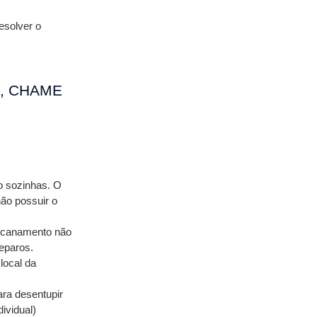
solver o 
 CHAME 
 sozinhas. O 
ão possuir o 
encanamento não 
eparos. 
ocal da 
a desentupir 
vidual) 