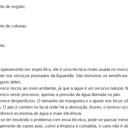
to de esgoto;
to de colunas;
to.
rojateamento em específico, ele é uma técnica muito usada no merca
e nos serviços prestados da Aquarella. São inúmeros os benefícios 
guns deles.
erece riscos ao meio ambiente, já que a água é um recurso natural. Nã
ico neste processo, apenas a pressão da água liberada no jato.
erece desperdícios. O tamanho da mangueira e o ajuste nos bicos s
. O jato é certeiro no local onde há a obstrução. Assim, o inverso ocor
oferece economia de água e mais eficiência.
e se ter resolvido o problema com essa técnica, pode-se passar mes
imento de canos pois, como a limpeza é completa, o cano não é obs