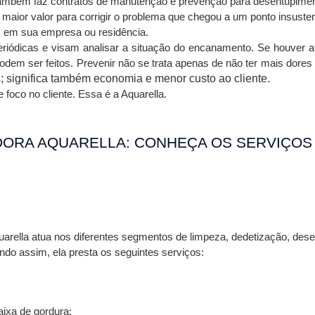
também faz contratos de manutenção e prevenção para desentupiment
aior valor para corrigir o problema que chegou a um ponto insustent
s em sua empresa ou residência.
eriódicas e visam analisar a situação do encanamento. Se houver a
dem ser feitos. Prevenir não se trata apenas de não ter mais dores
; significa também economia e menor custo ao cliente.
 foco no cliente. Essa é a Aquarella.
ORA AQUARELLA: CONHEÇA OS SERVIÇOS 
arella atua nos diferentes segmentos de limpeza, dedetização, dese
ndo assim, ela presta os seguintes serviços:
ixa de gordura;