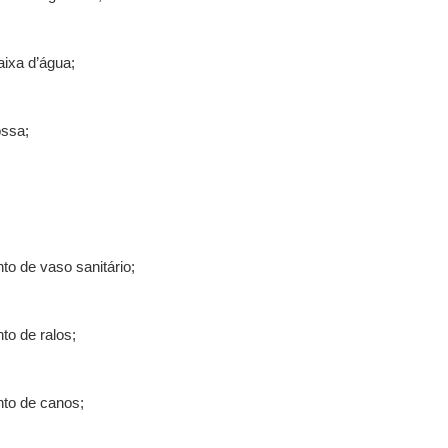
ixa d’água;
ossa;
o de vaso sanitário;
o de ralos;
to de canos;