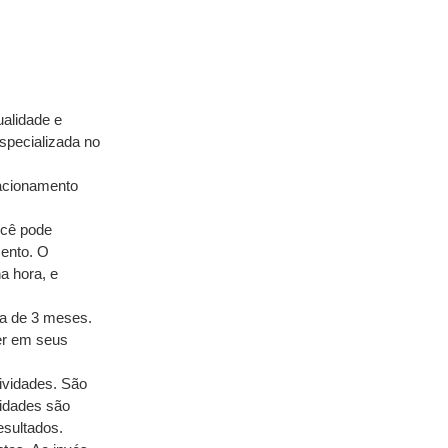
alidade e 
pecializada no 
acionamento 
cê pode 
ento. O 
a hora, e 
a de 3 meses. 
er em seus 
ividades. São 
idades são 
esultados.