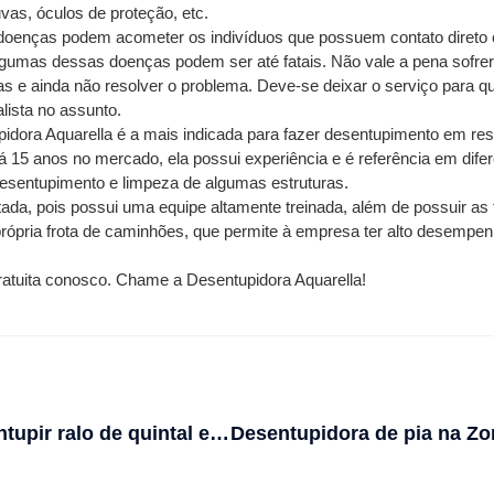
as, óculos de proteção, etc. 
 doenças podem acometer os indivíduos que possuem contato direto 
gumas dessas doenças podem ser até fatais. Não vale a pena sofrer
 e ainda não resolver o problema. Deve-se deixar o serviço para q
lista no assunto.
pidora Aquarella é a mais indicada para fazer desentupimento em resi
á 15 anos no mercado, ela possui experiência e é referência em difer
sentupimento e limpeza de algumas estruturas.
tada, pois possui uma equipe altamente treinada, além de possuir as 
rópria frota de caminhões, que permite à empresa ter alto desempe
ratuita conosco. Chame a Desentupidora Aquarella!
Como desentupir ralo de quintal entupido com terra?