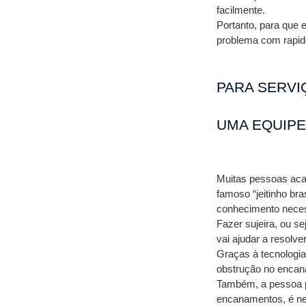
facilmente.
Portanto, para que 
problema com rapide
PARA SERVI
UMA EQUIPE
Muitas pessoas acab
famoso “jeitinho bra
conhecimento neces
Fazer sujeira, ou s
vai ajudar a resolve
Graças à tecnologia
obstrução no encan
Também, a pessoa p
encanamentos, é nec