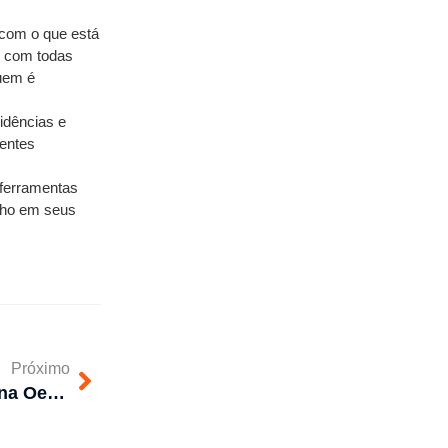
com o que está 
 com todas 
uem é 
dências e 
entes 
ferramentas 
nho em seus 
Próximo
Desentupidora de pia na Zona Oeste: chegada rápida, orçamento sem compromisso e garantia no desentupimento