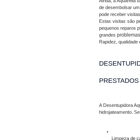
Ainda, a Aquarella 
de desembolsar um m
pode receber visita
Estas visitas são p
pequenos reparos po
 problemas
grandes
Rapidez, qualidade e
DESENTUPID
PRESTADOS
A Desentupidora Aqu
hidrojateamento. Se
Limpeza de ca