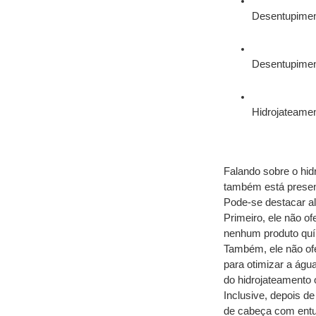
Desentupimen
Desentupimen
Hidrojateamen
Falando sobre o hid
também está present
Pode-se destacar al
Primeiro, ele não of
nenhum produto quím
Também, ele não of
para otimizar a água
do hidrojateamento 
Inclusive, depois d
de cabeça com entup