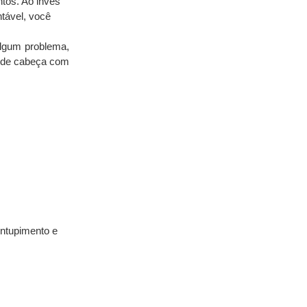
os. Ao invés 
ável, você 
lgum problema, 
 de cabeça com 
ntupimento e 