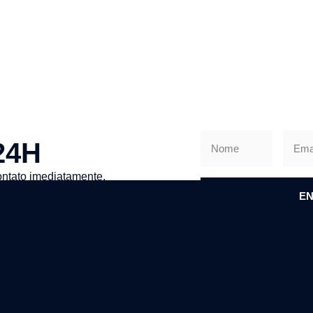
24H
ntato imediatamente.
EN