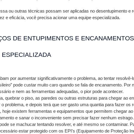
essa ou outras técnicas possam ser aplicadas no desentupimento e re
z e eficácia, você precisa acionar uma equipe especializada.
ÇOS DE ENTUPIMENTOS E ENCANAMENTOS,
 ESPECIALIZADA
am por aumentar significativamente o problema, ao tentar resolvê-lo
sileiro” pode custar muito caro quando se fala de encanamento. Por n
sário e nem as ferramentas adequadas, o pior pode acontecer.
eja, quebrar o piso, as paredes ou outras estruturas para chegar ao 
r o problema, e depois terá que ser gasto uma quantia para fazer os r
, hoje existem ferramentas e equipamentos que permitem chegar ao l
amento e sanar o inconveniente sem precisar fazer nenhum estrago.
ode se machucar tentando resolver, e até mesmo se contaminar. Par
essário estar protegido com os EPI’s (Equipamento de Proteção Indi