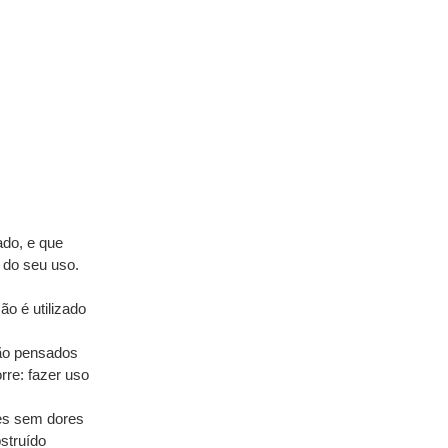
do, e que 
do seu uso. 
o é utilizado 
ão pensados 
re: fazer uso 
es sem dores 
truído 