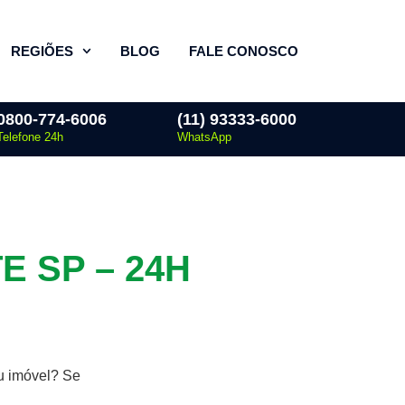
REGIÕES
BLOG
FALE CONOSCO
0800-774-6006
(11) 93333-6000
Telefone 24h
WhatsApp
 SP – 24H
eu imóvel? Se