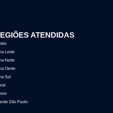
EGIÕES ATENDIDAS
ntro
na Leste
na Norte
na Oeste
na Sul
oral
erior
ande São Paulo