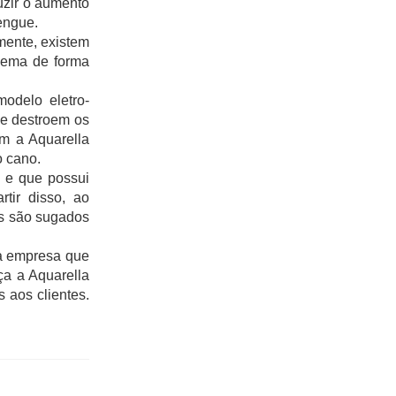
zir o aumento 
engue.
ente, existem 
lema de forma 
odelo eletro-
e destroem os 
 a Aquarella 
o cano.
 e que possui 
tir disso, ao 
s são sugados 
a empresa que 
a a Aquarella 
aos clientes. 