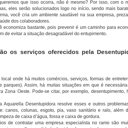
queremos que isso ocorra, não é mesmo? Por isso, com o mo
as, eles serão solucionados logo no início, sendo mais barato
forma, você cria um ambiente saudável na sua empresa, prez
aúde dos colaboradores.
ê economiza bastante, pois prevenir é um caminho para econ
ém de evitar a situação desagradável do entupimento.
são os serviços oferecidos pela Desentupi
local onde há muitos comércios, serviços, formas de entrete
e parques). Assim, há muitas situações em que é necessária
 Zona Oeste. Pode-se citar, por exemplo, desentupimento, h
a Aquarella Desentupidora resolve esses e outros problemas
: canos, colunas, esgoto, pia, vaso sanitário e ralo, além d
impeza de caixa d’água, fossa e caixa de gordura.  
cios de contratar uma empresa especialista no ramo são mui