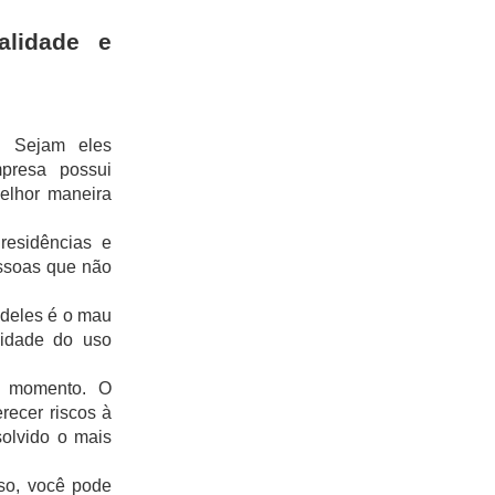
lidade e 
 Sejam eles 
presa possui 
elhor maneira 
esidências e 
ssoas que não 
deles é o mau 
idade do uso 
r momento. O 
ecer riscos à 
olvido o mais 
so, você pode 