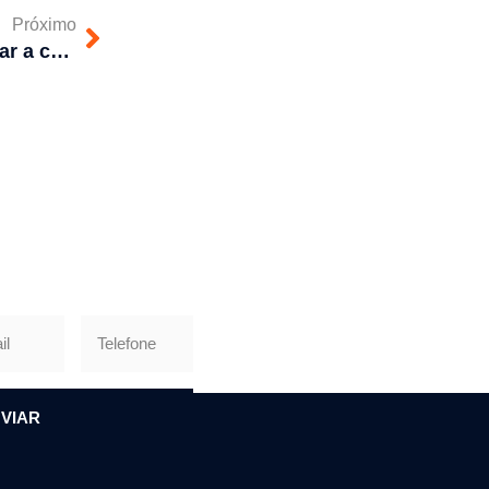
Próximo
O que acontece se não limpar a caixa d’água?
VIAR