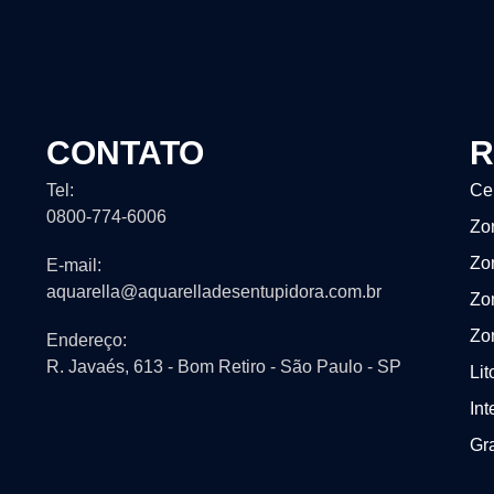
CONTATO
R
Tel:
Ce
0800-774-6006
Zo
Zo
E-mail:
aquarella@aquarelladesentupidora.com.br
Zo
Zo
Endereço:
R. Javaés, 613 - Bom Retiro - São Paulo - SP
Lit
Int
Gr