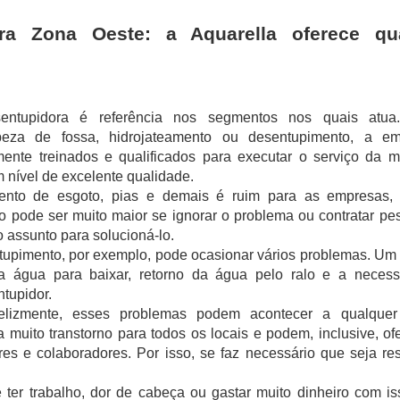
ra Zona Oeste: a Aquarella oferece qua
entupidora é referência nos segmentos nos quais atua.
mpeza de fossa, hidrojateamento ou desentupimento, a em
amente treinados e qualificados para executar o serviço da m
 nível de excelente qualidade.
mento de esgoto, pias e demais é ruim para as empresas, r
o pode ser muito maior se ignorar o problema ou contratar pe
 assunto para solucioná-lo. 
tupimento, por exemplo, pode ocasionar vários problemas. Um 
a água para baixar, retorno da água pelo ralo e a necess
tupidor. 
felizmente, esses problemas podem acontecer a qualque
muito transtorno para todos os locais e podem, inclusive, ofer
s e colaboradores. Por isso, se faz necessário que seja res
 ter trabalho, dor de cabeça ou gastar muito dinheiro com is