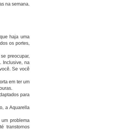
as na semana. 
 que haja uma 
os os portes, 
se preocupar, 
 Inclusive, na 
você. Se você 
orta em ter um 
ouras.
daptados para 
, a Aquarella 
, um problema 
 transtornos 