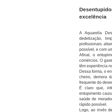
Desentupido
excelência
A Aquarella Des
dedetização, li
profissionais alt
possível, e com um
Afinal, o entupi
comércios. O gast
têm experiência no
Dessa forma, o en
cheiro, demora d
frequente do desen
É claro que, in
entupimento causa 
saúde de moradore
rápido possível.
Logo, ao invés de