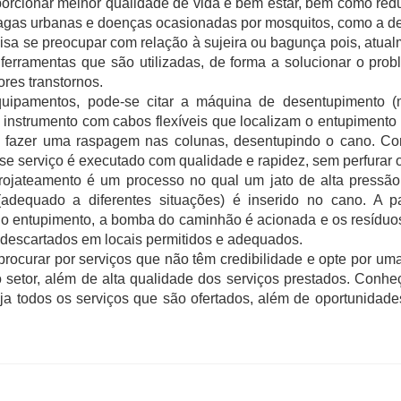
orcionar melhor qualidade de vida e bem estar, bem como redu
ragas urbanas e doenças ocasionadas por mosquitos, como a d
sa se preocupar com relação à sujeira ou bagunça pois, atualm
 ferramentas que são utilizadas, de forma a solucionar o prob
res transtornos. 
uipamentos, pode-se citar a máquina de desentupimento (m
m instrumento com cabos flexíveis que localizam o entupimento 
e fazer uma raspagem nas colunas, desentupindo o cano. Com
se serviço é executado com qualidade e rapidez, sem perfurar 
rojateamento é um processo no qual um jato de alta pressão
(adequado a diferentes situações) é inserido no cano. A par
 do entupimento, a bomba do caminhão é acionada e os resíduo
 descartados em locais permitidos e adequados. 
 procurar por serviços que não têm credibilidade e opte por um
o setor, além de alta qualidade dos serviços prestados. Conheç
ja todos os serviços que são ofertados, além de oportunidades 