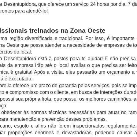
a Desentupidora, que oferece um serviço 24 horas por dia, 7 di
ontos para atendê-lo!
issionais treinados na Zona Oeste
a região diversificada e tradicional. Por isso, é importante
a Oeste que possa atender a necessidade de empresas de tod
rcios do local. 
a Desentupidora está à postos para te ajudar! E não precisa 
ais da empresa irão até o local avaliar o que precisa ser feito.
cnica é gratuita! Após a visita, eles passarão um orçamento a 
já é executado. 
rella oferece um prazo de garantia pelos serviços, pois se imp
o e compromisso com o cliente, em busca de interações durad
possui sua própria frota, que possui os melhores caminhões, a
iço.
 obedecer às normas técnicas necessárias para atuar no ramo
 para manutenção e prevenção desses problemas.
 cano, esgoto e afins não forem inspecionados regularmente
ar proporções enormes e devastadoras, podendo causar até