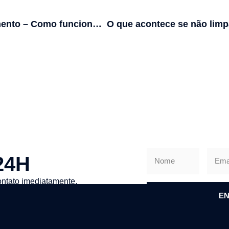
Desentupimento – Como funciona este trabalho?
24H
ntato imediatamente.
EN