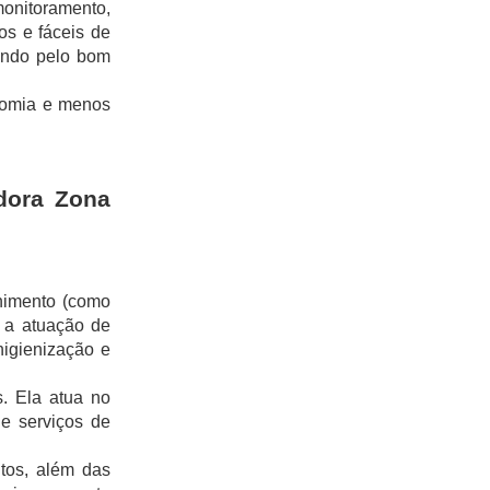
nitoramento, 
s e fáceis de 
ando pelo bom 
omia e menos 
dora Zona 
nimento (como 
 a atuação de 
igienização e 
. Ela atua no 
e serviços de 
tos, além das 