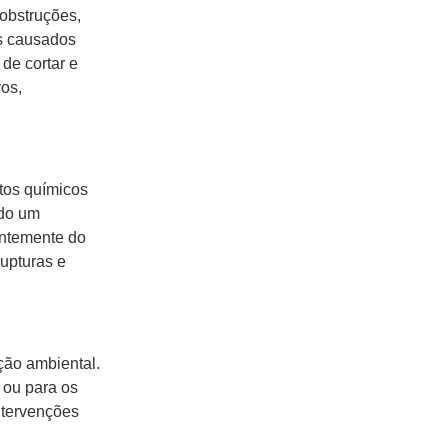
 obstruções,
s causados
de cortar e
os,
tos químicos
ndo um
entemente do
rupturas e
ção ambiental.
 ou para os
ntervenções