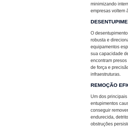
minimizando inter
empresas voltem à
DESENTUPIMEN
O desentupimento 
robusta e direcio
equipamentos espe
sua capacidade de
encontram presos 
de força e precis
infraestruturas.
REMOÇÃO EFI
Um dos principais
entupimentos caus
conseguir remover
endurecida, detrit
obstruções persist