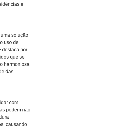
sidências e
a uma solução
do uso de
 destaca por
lidos que se
ão harmoniosa
ade das
idar com
icas podem não
dura
ões, causando