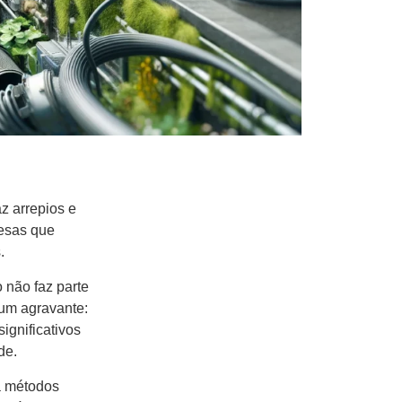
z arrepios e
resas que
.
o não faz parte
um agravante:
ignificativos
úde.
a métodos