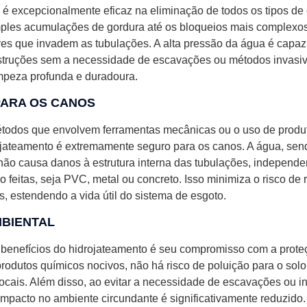
 é excepcionalmente eficaz na eliminação de todos os tipos de
ples acumulações de gordura até os bloqueios mais complexo
res que invadem as tubulações. A alta pressão da água é capaz 
truções sem a necessidade de escavações ou métodos invasiv
mpeza profunda e duradoura.
ARA OS CANOS
étodos que envolvem ferramentas mecânicas ou o uso de produ
rojateamento é extremamente seguro para os canos. A água, se
 não causa danos à estrutura interna das tubulações, independ
o feitas, seja PVC, metal ou concreto. Isso minimiza o risco de 
, estendendo a vida útil do sistema de esgoto.
BIENTAL
 benefícios do hidrojateamento é seu compromisso com a prote
rodutos químicos nocivos, não há risco de poluição para o solo
locais. Além disso, ao evitar a necessidade de escavações ou i
 impacto no ambiente circundante é significativamente reduzido.