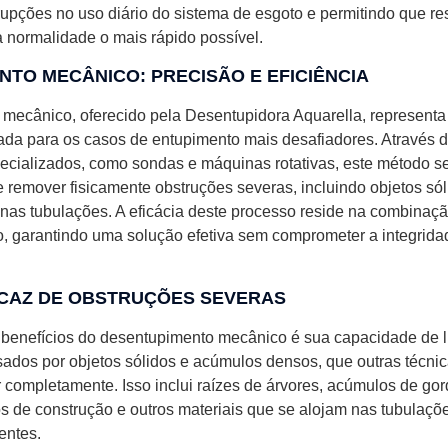
rupções no uso diário do sistema de esgoto e permitindo que re
 normalidade o mais rápido possível.
TO MECÂNICO: PRECISÃO E EFICIÊNCIA
mecânico, oferecido pela Desentupidora Aquarella, represent
nada para os casos de entupimento mais desafiadores. Através 
cializados, como sondas e máquinas rotativas, este método se
 remover fisicamente obstruções severas, incluindo objetos só
nas tubulações. A eficácia deste processo reside na combinaç
ão, garantindo uma solução efetiva sem comprometer a integrid
CAZ DE OBSTRUÇÕES SEVERAS
 benefícios do desentupimento mecânico é sua capacidade de l
ados por objetos sólidos e acúmulos densos, que outras técn
 completamente. Isso inclui raízes de árvores, acúmulos de gor
os de construção e outros materiais que se alojam nas tubulaç
entes.