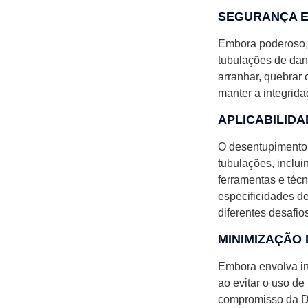
SEGURANÇA E
Embora poderoso, 
tubulações de dan
arranhar, quebrar o
manter a integrida
APLICABILIDA
O desentupimento 
tubulações, inclui
ferramentas e téc
especificidades d
diferentes desafio
MINIMIZAÇÃO
Embora envolva in
ao evitar o uso d
compromisso da De