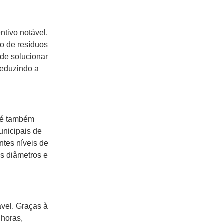
ntivo notável.
o de resíduos
 de solucionar
reduzindo a
; é também
unicipais de
ntes níveis de
os diâmetros e
vel. Graças à
 horas,