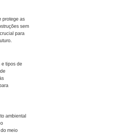
 protege as
bstruções sem
crucial para
uturo.
e tipos de
 de
às
para
to ambiental
 o
 do meio