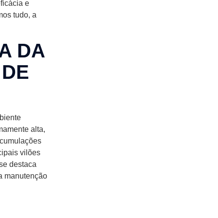
ficácia e
mos tudo, a
A DA
 DE
biente
mamente alta,
 acumulações
ipais vilões
 se destaca
 a manutenção