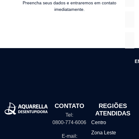
Preencha seus dados e entraremos em contato
imediatamente.
E
CONTATO
REGIÕES
ATENDIDAS
Tel:
0800-774-6006
Centro
Zona Leste
E-mail: