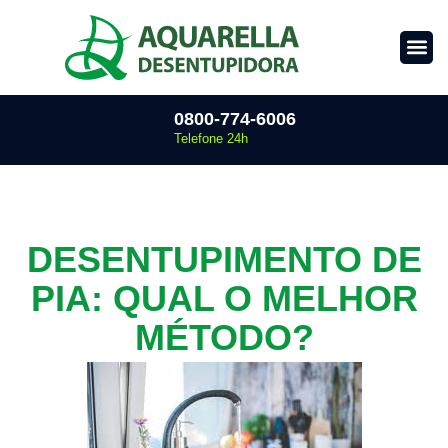
0800-774-6006
Telefone 24h
DESENTUPIMENTO DE
PIA: QUAL O MELHOR
MÉTODO?