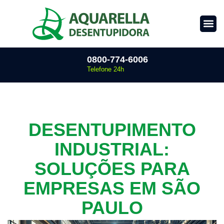
0800-774-6006
Telefone 24h
DESENTUPIMENTO
INDUSTRIAL:
SOLUÇÕES PARA
EMPRESAS EM SÃO
PAULO