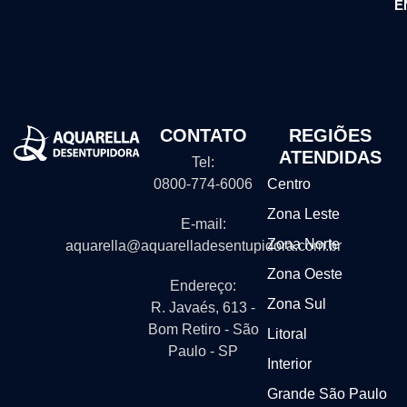
E
CONTATO
REGIÕES
ATENDIDAS
Tel:
0800-774-6006
Centro
Zona Leste
E-mail:
Zona Norte
aquarella@aquarelladesentupidora.com.br
Zona Oeste
Endereço:
Zona Sul
R. Javaés, 613 -
Bom Retiro - São
Litoral
Paulo - SP
Interior
Grande São Paulo