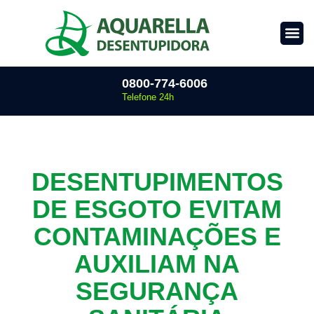
0800-774-6006
Telefone 24h
DESENTUPIMENTOS
DE ESGOTO EVITAM
CONTAMINAÇÕES E
AUXILIAM NA
SEGURANÇA