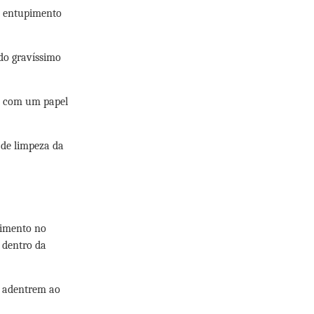
 o entupimento
do gravíssimo
os com um papel
 de limpeza da
pimento no
s dentro da
os adentrem ao