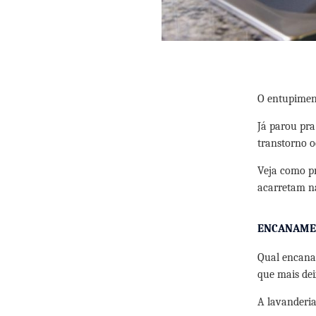
O entupimen
Já parou pra
transtorno o
Veja como pr
acarretam na
ENCANAMEN
Qual encana
que mais dei
A lavanderi