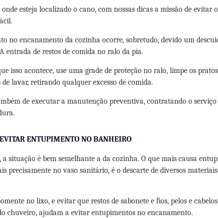
onde esteja localizado o cano, com nossas dicas a missão de evitar
ácil.
to no encanamento da cozinha ocorre, sobretudo, devido um descui
 A entrada de restos de comida no ralo da pia.
que isso acontece, use uma grade de proteção no ralo, limpe os prat
s de lavar, retirando qualquer excesso de comida.
ambém de executar a manutenção preventiva, contratando o serviço
dura.
 EVITAR ENTUPIMENTO NO BANHEIRO
, a situação é bem semelhante a da cozinha. O que mais causa entu
is precisamente no vaso sanitário, é o descarte de diversos materiai
somente no lixo, e evitar que restos de sabonete e fios, pelos e cabel
 do chuveiro, ajudam a evitar entupimentos no encanamento.