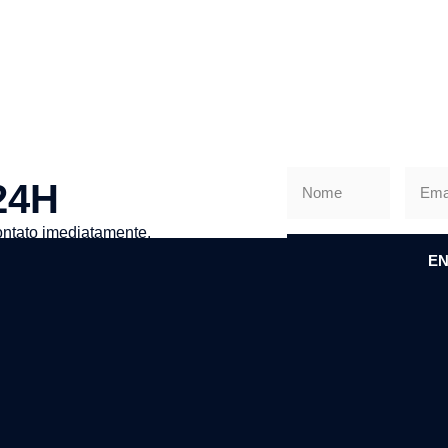
24H
ntato imediatamente.
EN