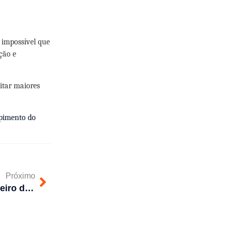
 impossível que
ção e
itar maiores
pimento do
Próximo
Dica rápida para retirar o cheiro de esgoto da cozinha