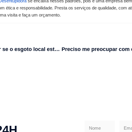
Desentupidora
 se encaixa nesses padrões, pois é uma empresa bem 
m ética e responsabilidade. Presta os serviços de qualidade, com at
uma visita e faça um orçamento. 
Como saber se o esgoto local está entupido?
24H