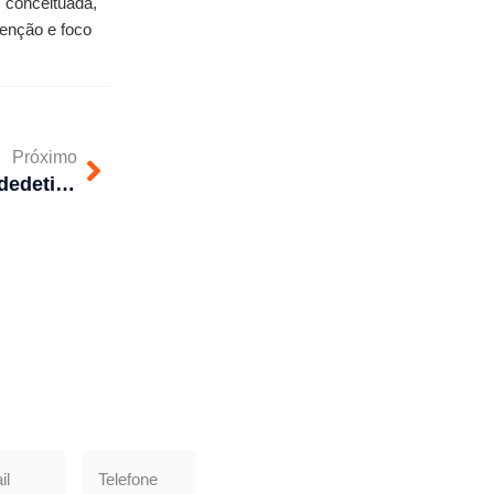
conceituada, 
enção e foco 
Próximo
Preciso me preocupar com dedetização no inverno?