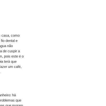
m casa, como 
io dental e 
água não 
 de cuspir a 
, pois este é o 
a terá que 
azer um café, 
.
heiro: há 
problemas que 
soas que moram 