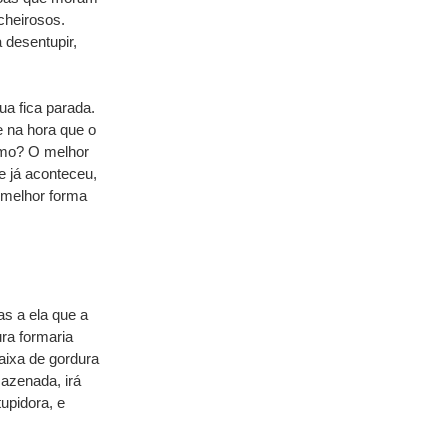
heirosos. 
desentupir, 
a fica parada. 
 na hora que o 
smo? O melhor 
 já aconteceu, 
 melhor forma 
s a ela que a 
a formaria 
aixa de gordura 
azenada, irá 
pidora, e 