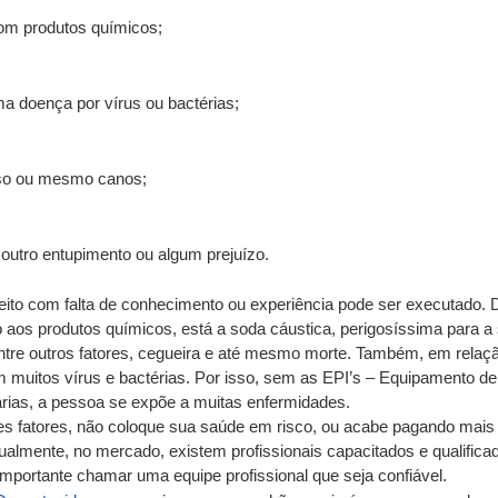
om produtos químicos;
ma doença por vírus ou bactérias;
iso ou mesmo canos;
utro entupimento ou algum prejuízo.
feito com falta de conhecimento ou experiência pode ser executado.
aos produtos químicos, está a soda cáustica, perigosíssima para a 
tre outros fatores, cegueira e até mesmo morte. Também, em relaçã
muitos vírus e bactérias. Por isso, sem as EPI’s – Equipamento de
árias, a pessoa se expõe a muitas enfermidades.
s fatores, não coloque sua saúde em risco, ou acabe pagando mais c
ualmente, no mercado, existem profissionais capacitados e qualificad
importante chamar uma equipe profissional que seja confiável.