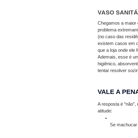
VASO SANITÁ
Chegamos a maior co
problema extremamen
(no caso das residên
existem casos em qu
que a loja onde ele
Ademais, esse é um 
higiênico, absorvent
tentar resolver sozi
VALE A PEN
A resposta é “não”,
atitude:
Se machucar (