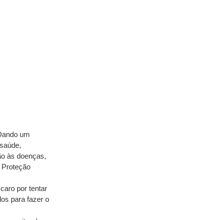
 Dando um 
saúde, 
o às doenças, 
 Proteção 
aro por tentar 
os para fazer o 