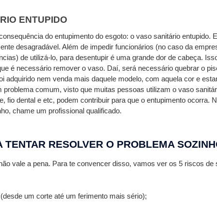
RIO ENTUPIDO
nsequência do entupimento do esgoto: o vaso sanitário entupido. E
te desagradável. Além de impedir funcionários (no caso da empresa
cias) de utilizá-lo, para desentupir é uma grande dor de cabeça. Isso
e é necessário remover o vaso. Daí, será necessário quebrar o piso
 foi adquirido nem venda mais daquele modelo, com aquela cor e est
problema comum, visto que muitas pessoas utilizam o vaso sanitári
e, fio dental e etc, podem contribuir para que o entupimento ocorra. N
nho, chame um profissional qualificado. 
A TENTAR RESOLVER O PROBLEMA SOZIN
 não vale a pena. Para te convencer disso, vamos ver os 5 riscos de 
desde um corte até um ferimento mais sério);