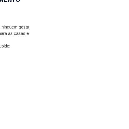
 ninguém gosta 
para as casas e 
upido: