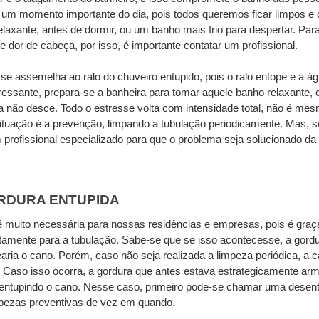
 é um momento importante do dia, pois todos queremos ficar limpos e c
axante, antes de dormir, ou um banho mais frio para despertar. Para 
 dor de cabeça, por isso, é importante contatar um profissional.
se assemelha ao ralo do chuveiro entupido, pois o ralo entope e a águ
ressante, prepara-se a banheira para tomar aquele banho relaxante, e
 não desce. Todo o estresse volta com intensidade total, não é me
tuação é a prevenção, limpando a tubulação periodicamente. Mas, se
 profissional especializado para que o problema seja solucionado da
ORDURA ENTUPIDA
é muito necessária para nossas residências e empresas, pois é graça
etamente para a tubulação. Sabe-se que se isso acontecesse, a gordur
aria o cano. Porém, caso não seja realizada a limpeza periódica, a c
 Caso isso ocorra, a gordura que antes estava estrategicamente arm
 entupindo o cano. Nesse caso, primeiro pode-se chamar uma desentu
pezas preventivas de vez em quando.