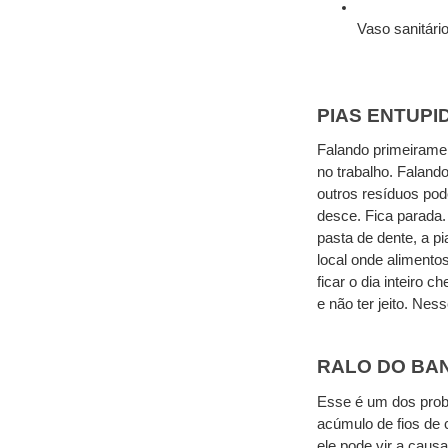
Vaso sanitário
PIAS ENTUPI
Falando primeirame
no trabalho. Falando
outros resíduos pode
desce. Fica parada.
pasta de dente, a pi
local onde alimentos
ficar o dia inteiro
e não ter jeito. Nes
RALO DO BA
Esse é um dos prob
acúmulo de fios de 
ele pode vir a cau