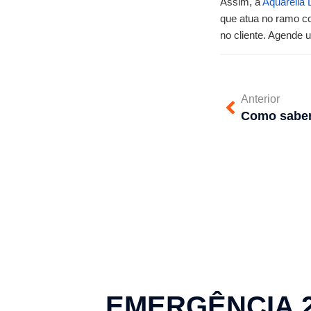
Assim, a 
Aquarella 
que atua no ramo co
no cliente. Agende 
Anterior
EMERGÊNCIA 