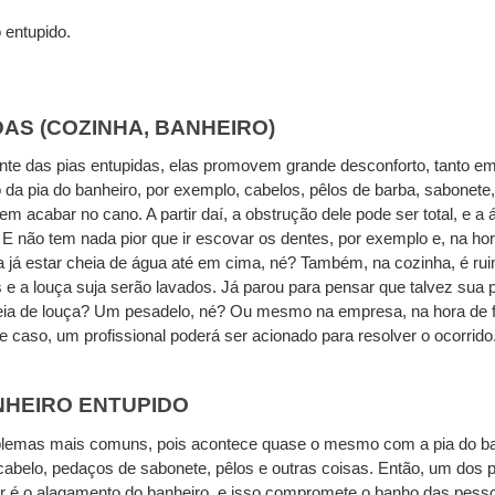
 entupido.
DAS (COZINHA, BANHEIRO)
nte das pias entupidas, elas promovem grande desconforto, tanto e
 da pia do banheiro, por exemplo, cabelos, pêlos de barba, sabonete, f
m acabar no cano. A partir daí, a obstrução dele pode ser total, e a 
 E não tem nada pior que ir escovar os dentes, por exemplo e, na hora
a já estar cheia de água até em cima, né? Também, na cozinha, é ruim
 e a louça suja serão lavados. Já parou para pensar que talvez sua pi
 cheia de louça? Um pesadelo, né? Ou mesmo na empresa, na hora de f
se caso, um profissional poderá ser acionado para resolver o ocorrido
NHEIRO ENTUPIDO
lemas mais comuns, pois acontece quase o mesmo com a pia do ban
cabelo, pedaços de sabonete, pêlos e outras coisas. Então, um dos 
sar é o alagamento do banheiro, e isso compromete o banho das pes