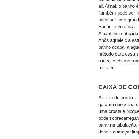
ali. Afinal, o banho
Também pode ser rel
pode ser uma grande
Banheira entupida
A banheira entupida 
Após aquele dia est
banho acaba, a água
método para essa si
o ideal é chamar um
possível. 
CAIXA DE G
A caixa de gordura 
gordura não vai dir
uma crosta e bloque
pode sobrecarregar.
parar na tubulação,
depois começar lim