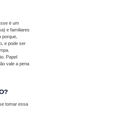
sse é um 
) e familiares 
 porque, 
, e pode ser 
ampa. 
o. Papel 
ão vale a pena 
HO?
se tomar essa 