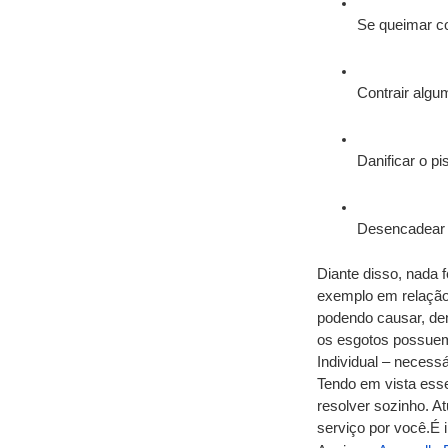
Se queimar c
Contrair algu
Danificar o p
Desencadear o
Diante disso, nada 
exemplo em relação 
podendo causar, den
os esgotos possuem 
Individual – necess
Tendo em vista esse
resolver sozinho. At
serviço por você.É 