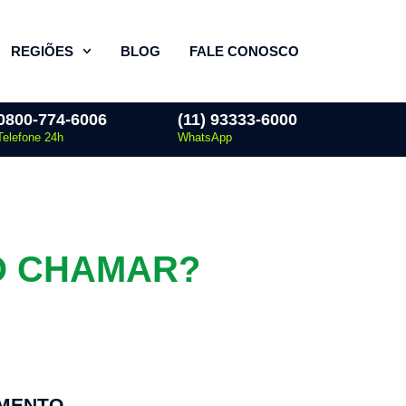
REGIÕES
BLOG
FALE CONOSCO
0800-774-6006
(11) 93333-6000
Telefone 24h
WhatsApp
O CHAMAR?
MENTO 