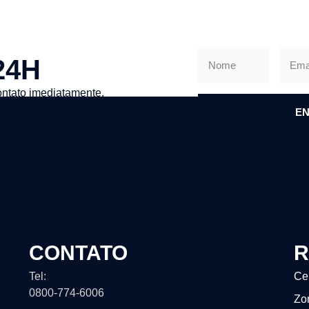
24H
ntato imediatamente.
EN
CONTATO
R
Tel:
Ce
0800-774-6006
Zo