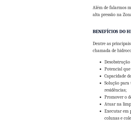
Além de falarmos ma
alta pressão na Zona
BENEFÍCIOS DO 
Dentre as principai
chamada de hidrocor
Desobstrução 
Potencial que
Capacidade de
Solução para 
residências;
Promover o de
Atuar na limp
Executar em p
colunas e col