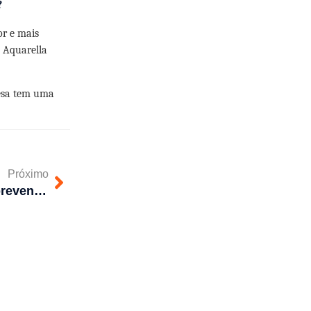
?
or e mais
 Aquarella
resa tem uma
Próximo
Como fazer a manutenção preventiva da limpeza de caixa de gordura