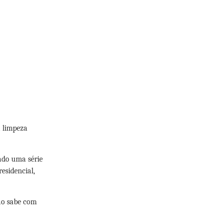
a limpeza
nado uma série
esidencial,
o sabe com