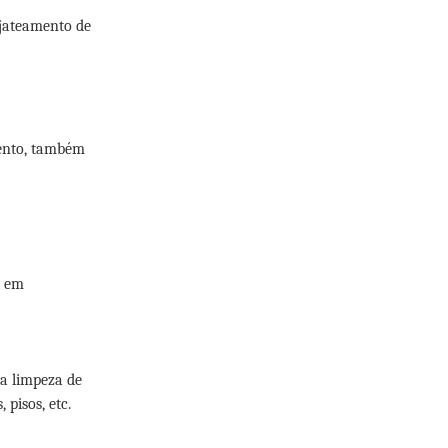
 jateamento de
mento, também
o em
 a limpeza de
pisos, etc.