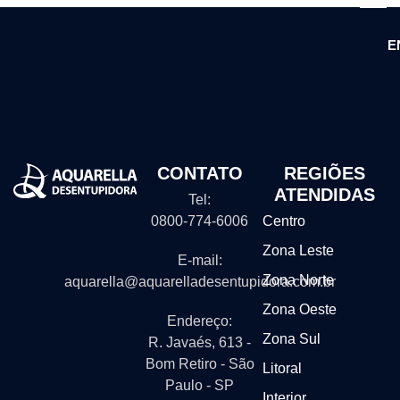
E
CONTATO
REGIÕES
ATENDIDAS
Tel:
0800-774-6006
Centro
Zona Leste
E-mail:
Zona Norte
aquarella@aquarelladesentupidora.com.br
Zona Oeste
Endereço:
Zona Sul
R. Javaés, 613 -
Bom Retiro - São
Litoral
Paulo - SP
Interior