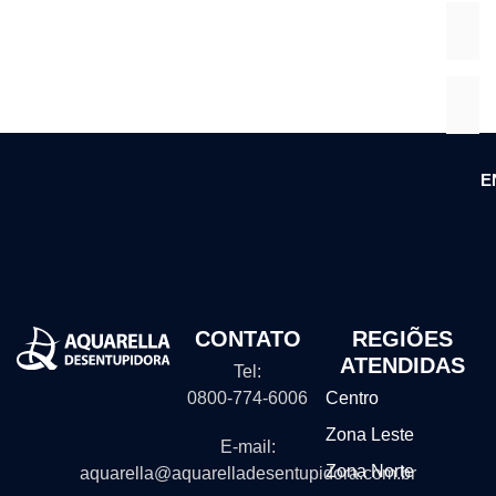
E
CONTATO
REGIÕES
ATENDIDAS
Tel:
0800-774-6006
Centro
Zona Leste
E-mail:
Zona Norte
aquarella@aquarelladesentupidora.com.br