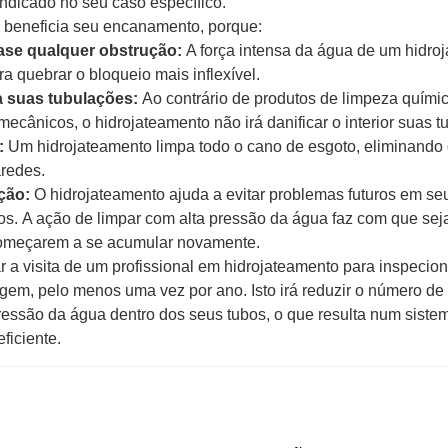
indicado no seu caso específico.
 beneficia seu encanamento, porque:
se qualquer obstrução:
A força intensa da água de um hidro
ra quebrar o bloqueio mais inflexível.
 suas tubulações:
Ao contrário de produtos de limpeza químic
mecânicos, o hidrojateamento não irá danificar o interior suas t
:
Um hidrojateamento limpa todo o cano de esgoto, eliminando 
aredes.
ção:
O hidrojateamento ajuda a evitar problemas futuros em se
. A ação de limpar com alta pressão da água faz com que seja 
 começarem a se acumular novamente.
 a visita de um profissional em hidrojateamento para inspecion
gem, pelo menos uma vez por ano. Isto irá reduzir o número de
essão da água dentro dos seus tubos, o que resulta num siste
ficiente.