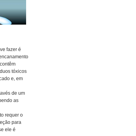
ve fazer é
o encanamento
 contêm
íduos tóxicos
rcado e, em
través de um
mpendo as
to requer o
peção para
e ele é