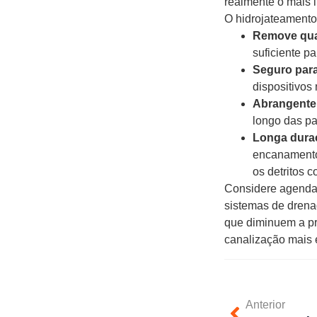
realmente o mais 
O hidrojateamento
Remove qua
suficiente pa
Seguro para
dispositivos 
Abrangente
longo das p
Longa dura
encanamentos
os detritos
Considere agendar
sistemas de drena
que diminuem a pr
canalização mais e
Anterior