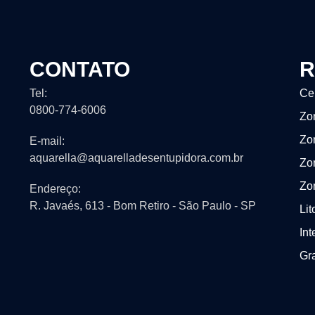
CONTATO
R
Tel:
Ce
0800-774-6006
Zo
Zo
E-mail:
aquarella@aquarelladesentupidora.com.br
Zo
Zo
Endereço:
R. Javaés, 613 - Bom Retiro - São Paulo - SP
Lit
Int
Gr