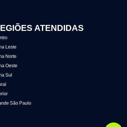
EGIÕES ATENDIDAS
ntro
na Leste
na Norte
na Oeste
na Sul
oral
erior
ande São Paulo