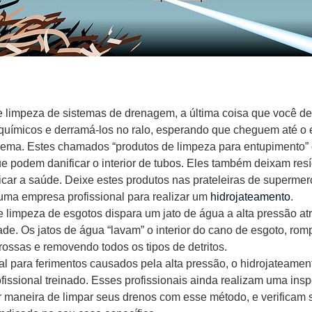
e limpeza de sistemas de drenagem, a última coisa que você de
químicos e derramá-los no ralo, esperando que cheguem até 
lema. Estes chamados “produtos de limpeza para entupimento”
e podem danificar o interior de tubos. Eles também deixam res
car a saúde. Deixe estes produtos nas prateleiras de superme
uma empresa profissional para realizar um
hidrojateamento
.
e limpeza de esgotos dispara um jato de água a alta pressão a
de. Os jatos de água “lavam” o interior do cano de esgoto, ro
ossas e removendo todos os tipos de detritos.
l para ferimentos causados ​​pela alta pressão, o hidrojateamen
fissional treinado. Esses profissionais ainda realizam uma ins
r maneira de limpar seus drenos com esse método, e verificam s