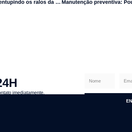
O que está entupindo os ralos da minha casa?
24H
ntato imediatamente.
EN