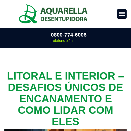
0800-774-6006
Telefone 24h
LITORAL E INTERIOR –
DESAFIOS ÚNICOS DE
ENCANAMENTO E
COMO LIDAR COM
ELES