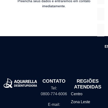
Preencha seus dados e entraremos em contato
imediatamente.
E
CONTATO
REGIÕES
ATENDIDAS
Tel:
0800-774-6006
Centro
Zona Leste
E-mail: