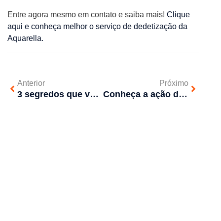
Entre agora mesmo em contato e saiba mais!
Clique
aqui e conheça melhor o serviço de dedetização da
Aquarella.
Anterior
Próximo
3 segredos que você não sabe sobre Contratar uma desentupidora com o melhor preço de SP
Conheça a ação das bactérias para fossas sépticas