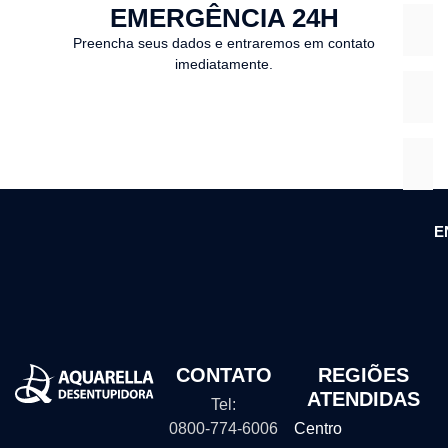
EMERGÊNCIA 24H
Preencha seus dados e entraremos em contato
imediatamente.
E
CONTATO
REGIÕES
ATENDIDAS
Tel:
0800-774-6006
Centro