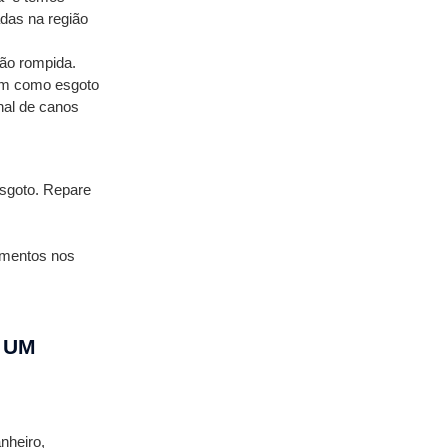
das na região 
ção rompida. 
em como esgoto 
nal de canos 
sgoto. Repare 
imentos nos 
UM 
heiro, 