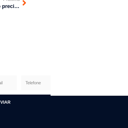
Entenda o que fazer quando precisar desentupir cano com gordura
VIAR