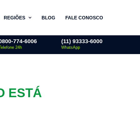
REGIÕES
BLOG
FALE CONOSCO
0800-774-6006
(11) 93333-6000
Telefone 24h
WhatsApp
O ESTÁ