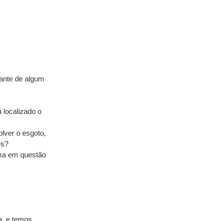
ante de algum 
localizado o 
ver o esgoto, 
es? 
ma em questão 
  e temos 