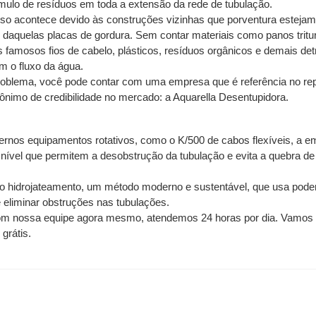
mulo de resíduos em toda a extensão da rede de tubulação.
o acontece devido às construções vizinhas que porventura estejam i
 daquelas placas de gordura. Sem contar materiais como panos tritu
 famosos fios de cabelo, plásticos, resíduos orgânicos e demais detr
m o fluxo da água.
roblema, você pode contar com uma empresa que é referência no rep
nônimo de credibilidade no mercado: a Aquarella Desentupidora.
nos equipamentos rotativos, como o K/500 de cabos flexíveis, a em
 nível que permitem a desobstrução da tubulação e evita a quebra de
o hidrojateamento, um método moderno e sustentável, que usa poder
e eliminar obstruções nas tubulações.
om nossa equipe agora mesmo, atendemos 24 horas por dia. Vamos at
rátis. 