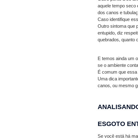
aquele tempo seco e
dos canos e tubulaç
Caso identifique es
Outro sintoma que 
entupido, diz respei
quebrados, quanto 
E temos ainda um ou
se o ambiente cont
É comum que essa p
Uma dica importante 
canos, ou mesmo gord
ANALISANDO
ESGOTO EN
Se você está há mai