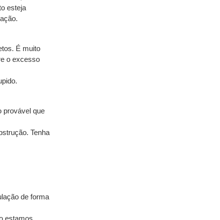
o esteja 
lação.
tos. É muito 
e o excesso 
upido.
 provável que 
bstrução. Tenha 
ulação de forma 
o estamos 