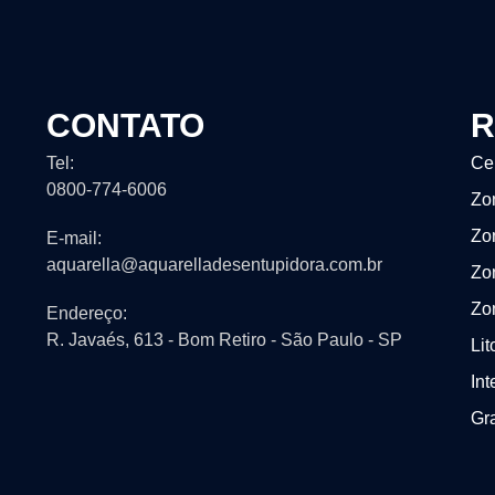
CONTATO
R
Tel:
Ce
0800-774-6006
Zo
Zo
E-mail:
aquarella@aquarelladesentupidora.com.br
Zo
Zo
Endereço:
R. Javaés, 613 - Bom Retiro - São Paulo - SP
Lit
Int
Gr