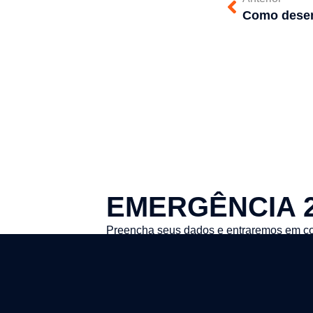
Como desen
EMERGÊNCIA 
Preencha seus dados e entraremos em co