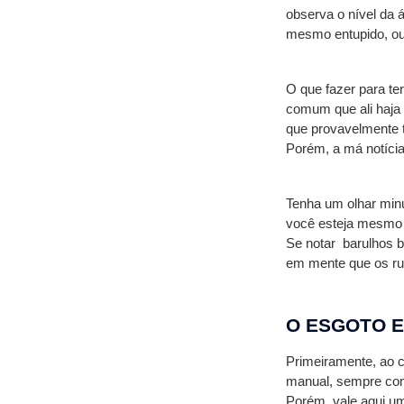
observa o nível da 
mesmo entupido, ou 
O que fazer para te
comum que ali haja 
que provavelmente t
Porém, a má notícia
Tenha um olhar min
você esteja mesmo 
Se notar  barulhos 
em mente que os ruí
O ESGOTO E
Primeiramente, ao c
manual, sempre com
Porém, vale aqui u