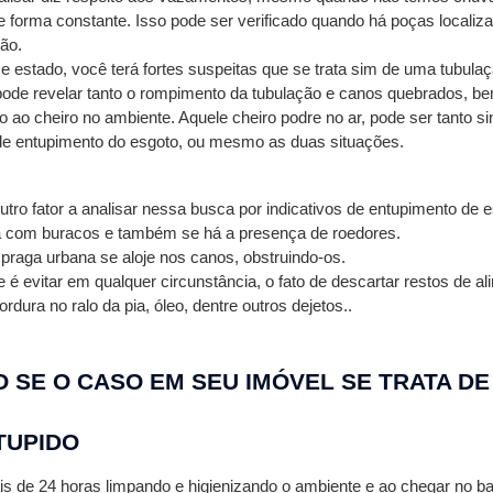
 forma constante. Isso pode ser verificado quando há poças localiza
ão. 
se estado, você terá fortes suspeitas que se trata sim de uma tubula
pode revelar tanto o rompimento da tubulação e canos quebrados, b
to ao cheiro no ambiente. Aquele cheiro podre no ar, pode ser tanto si
de entupimento do esgoto, ou mesmo as duas situações. 
tro fator a analisar nessa busca por indicativos de entupimento de e
a com buracos e também se há a presença de roedores.
raga urbana se aloje nos canos, obstruindo-os. 
é evitar em qualquer circunstância, o fato de descartar restos de al
ura no ralo da pia, óleo, dentre outros dejetos..
 SE O CASO EM SEU IMÓVEL SE TRATA DE 
TUPIDO
s de 24 horas limpando e higienizando o ambiente e ao chegar no ban