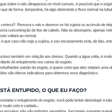
água sobre o ralo ultrapassou no nível comum, é possível que o esgot
que de forma  temporária, há algo obstruindo o fluxo normal na tubu
r certeza?  Remova o ralo e observe se há sujeira ou acúmulo de deje
uma concentração de fios de cabelo. Não se desespere, apenas retir
udo voltará ao normal.
 é que caso não seja a sujeira, o seu encanamento está, de fato, ent
ucioso também em relação aos drenos. Quando a água volta, é muito
diante do entupimento nos canos do esgoto.
borbulhantes saindo do esgoto, é quase certo que eles relatam uma o
dos são ótimos indicativos para obtermos esse diagnóstico.
STÁ ENTUPIDO, O QUE EU FAÇO?
onstatar o entupimento do esgoto, você pode tentar desentupir a tub
 muito zelo e cuidado..
ma ressalva: não são métodos garantidos, funcionam somente quand