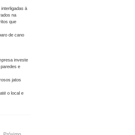
nterligadas à 
rados na 
itos que 
aro de cano 
presa investe 
 paredes e 
osos jatos 
é o local e 
Próximo