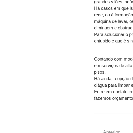
grandes vilões, acú
Há casos em que iss
rede, ou à formação
máquina de lavar, os
diminuem e obstrue
Para solucionar o p
entupido e que é si
Contando com moder
em serviços de alto
pisos.
Há ainda, a opção d
d’água para limpar 
Entre em contato c
fazemos orçamento g
Anterior