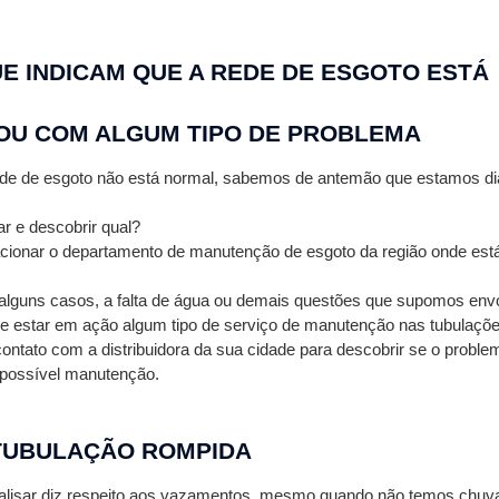
E INDICAM QUE A REDE DE ESGOTO ESTÁ 
OU COM ALGUM TIPO DE PROBLEMA 
rede de esgoto não está normal, sabemos de antemão que estamos di
r e descobrir qual? 
acionar o departamento de manutenção de esgoto da região onde está 
lguns casos, a falta de água ou demais questões que supomos envol
de estar em ação algum tipo de serviço de manutenção nas tubulaçõ
contato com a distribuidora da sua cidade para descobrir se o proble
 possível manutenção.
 TUBULAÇÃO ROMPIDA 
nalisar diz respeito aos vazamentos, mesmo quando não temos chuva