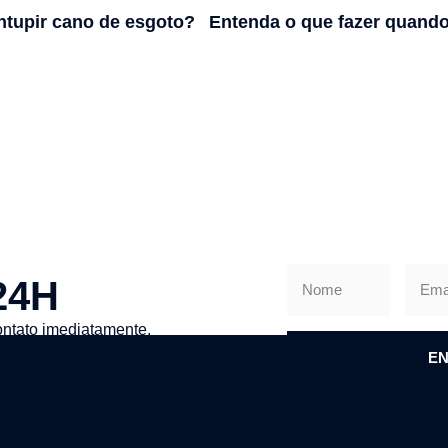
tupir cano de esgoto?
24H
ntato imediatamente.
EN