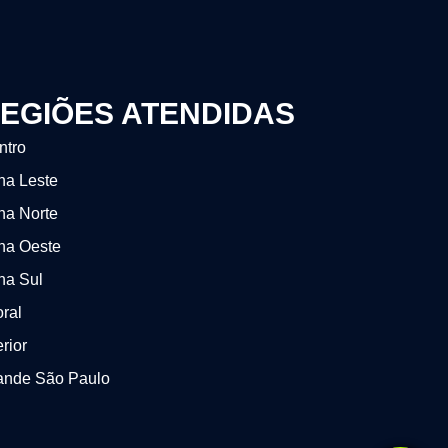
EGIÕES ATENDIDAS
ntro
na Leste
na Norte
na Oeste
na Sul
oral
erior
ande São Paulo