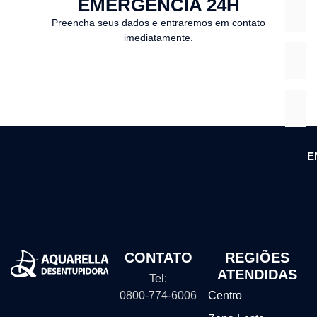
EMERGÊNCIA 24H
Preencha seus dados e entraremos em contato
imediatamente.
E
CONTATO
REGIÕES
ATENDIDAS
Tel:
0800-774-6006
Centro