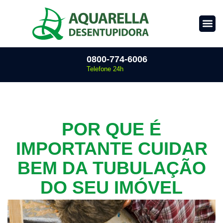
0800-774-6006
Telefone 24h
POR QUE É
IMPORTANTE CUIDAR
BEM DA TUBULAÇÃO
DO SEU IMÓVEL