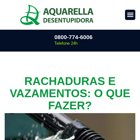
0800-774-6006
Telefone 24h
RACHADURAS E
VAZAMENTOS: O QUE
FAZER?