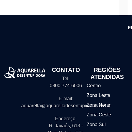
E
CONTATO
REGIÕES
ATENDIDAS
Tel:
0800-774-6006
Centro
Zona Leste
E-mail:
Zona Norte
aquarella@aquarelladesentupidora.com.br
Zona Oeste
Endereço:
Zona Sul
R. Javaés, 613 -