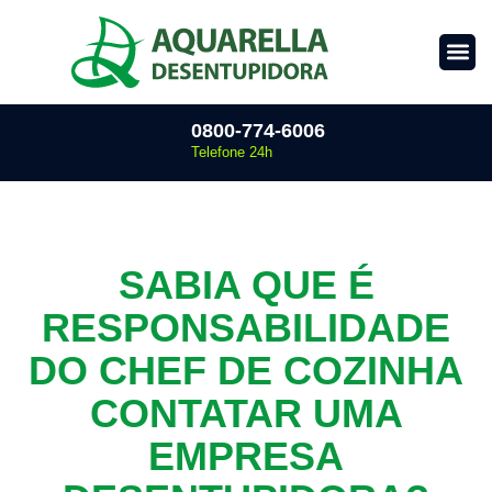
0800-774-6006
Telefone 24h
SABIA QUE É
RESPONSABILIDADE
DO CHEF DE COZINHA
CONTATAR UMA
EMPRESA