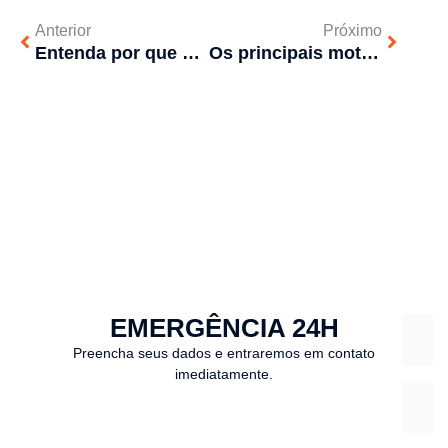
Anterior
Próximo
Entenda por que sua empresa deve fazer o Controle de Pragas Urbanas
Os principais motivos de entupimento na sua casa e como evitar
EMERGÊNCIA 24H
Preencha seus dados e entraremos em contato
imediatamente.