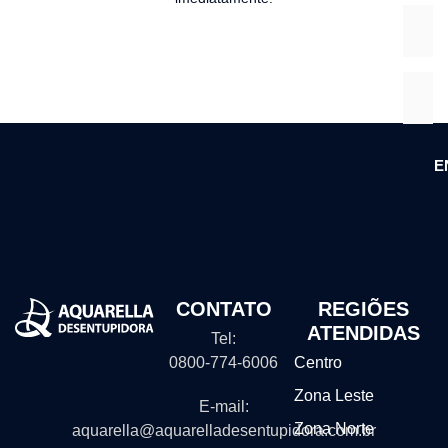
E
CONTATO
REGIÕES
ATENDIDAS
Tel:
0800-774-6006
Centro
Zona Leste
E-mail:
Zona Norte
aquarella@aquarelladesentupidora.com.br