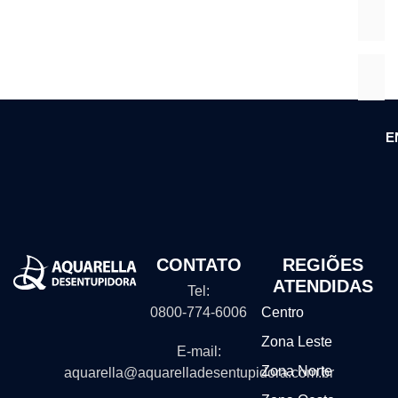
E
CONTATO
REGIÕES
ATENDIDAS
Tel:
0800-774-6006
Centro
Zona Leste
E-mail:
Zona Norte
aquarella@aquarelladesentupidora.com.br