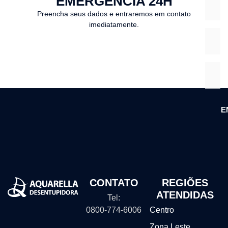
EMERGÊNCIA 24H
Preencha seus dados e entraremos em contato
imediatamente.
E
CONTATO
REGIÕES
ATENDIDAS
Tel:
0800-774-6006
Centro
Zona Leste