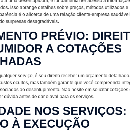
ata uma desentupidora, é fundamental ter acesso a informaçõe
idos. Isso abrange detalhes sobre preços, métodos utilizados e
sparência é o alicerce de uma relação cliente-empresa saudáve
ndo surpresas desagradáveis.
ENTO PRÉVIO: DIREI
UMIDOR A COTAÇÕES
LHADAS
ualquer serviço, é seu direito receber um orçamento detalhado.
custos ocultos, mas também garante que você compreenda inte
ssociados ao desentupimento. Não hesite em solicitar cotações
r dúvida antes de dar o aval para os serviços.
DADE NOS SERVIÇOS:
TO À EXECUÇÃO