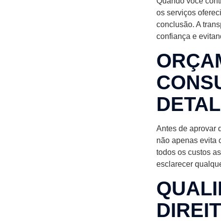
Quando você contr
os serviços oferec
conclusão. A tran
confiança e evita
ORÇAM
CONS
DETA
Antes de aprovar q
não apenas evita 
todos os custos a
esclarecer qualque
QUALI
DIREI