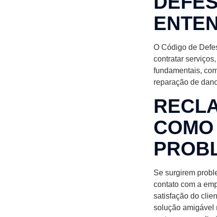
DEFES
ENTEN
O Código de Defes
contratar serviços
fundamentais, como
reparação de danos
RECLA
COMO 
PROB
Se surgirem probl
contato com a emp
satisfação do clie
solução amigável 