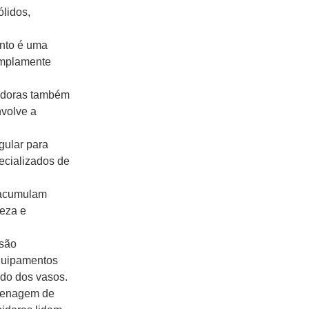
ólidos,
ento é uma
 amplamente
pidoras também
nvolve a
gular para
ecializados de
 acumulam
peza e
 são
equipamentos
ado dos vasos.
drenagem de