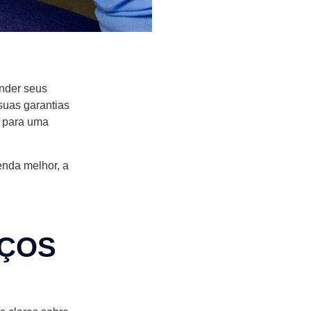
nder seus
suas garantias
i para uma
enda melhor, a
IÇOS