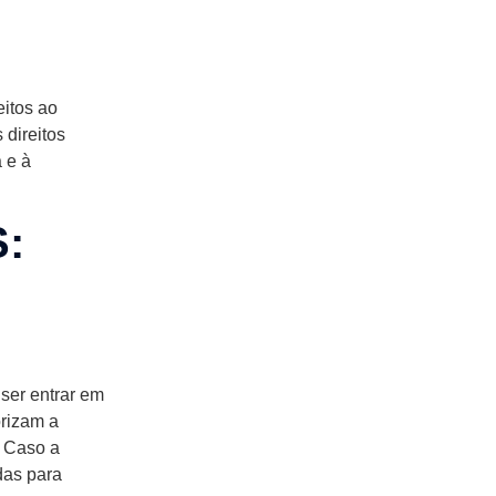
eitos ao
 direitos
 e à
:
ser entrar em
rizam a
. Caso a
das para