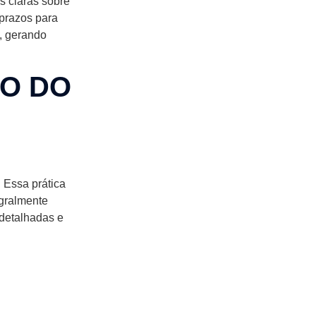
s claras sobre
 prazos para
l, gerando
TO DO
 Essa prática
gralmente
 detalhadas e