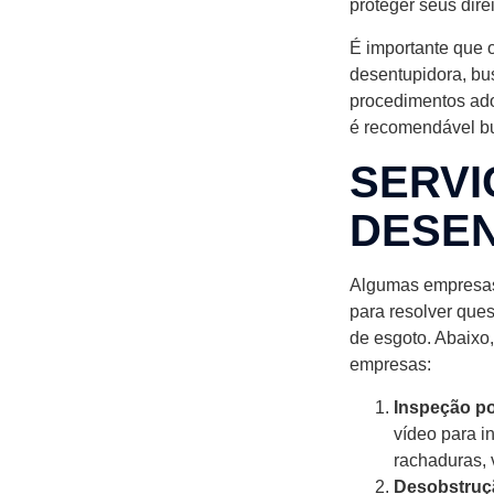
proteger seus direi
É importante que o
desentupidora, bus
procedimentos ado
é recomendável bu
SERVI
DESE
Algumas empresas
para resolver ques
de esgoto. Abaixo
empresas:
Inspeção po
vídeo para i
rachaduras, 
Desobstruç