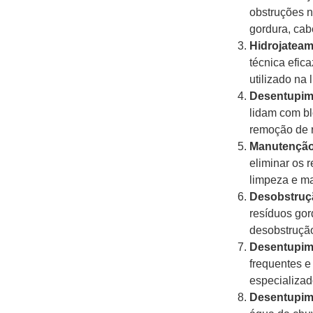
obstruções n
gordura, cab
Hidrojateam
técnica efic
utilizado na
Desentupime
lidam com bl
remoção de r
Manutenção
eliminar os 
limpeza e ma
Desobstruç
resíduos gor
desobstruçã
Desentupime
frequentes e
especializad
Desentupime