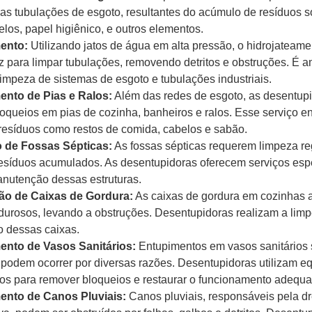
as tubulações de esgoto, resultantes do acúmulo de resíduos s
elos, papel higiênico, e outros elementos.
ento:
Utilizando jatos de água em alta pressão, o hidrojateam
az para limpar tubulações, removendo detritos e obstruções. É
 limpeza de sistemas de esgoto e tubulações industriais.
nto de Pias e Ralos:
Além das redes de esgoto, as desentu
oqueios em pias de cozinha, banheiros e ralos. Esse serviço e
esíduos como restos de comida, cabelos e sabão.
 de Fossas Sépticas:
As fossas sépticas requerem limpeza re
resíduos acumulados. As desentupidoras oferecem serviços esp
nutenção dessas estruturas.
ão de Caixas de Gordura:
As caixas de gordura em cozinhas
durosos, levando a obstruções. Desentupidoras realizam a lim
o dessas caixas.
nto de Vasos Sanitários:
Entupimentos em vasos sanitários
 podem ocorrer por diversas razões. Desentupidoras utilizam 
os para remover bloqueios e restaurar o funcionamento adequ
nto de Canos Pluviais:
Canos pluviais, responsáveis pela 