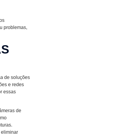
aos
ou problemas,
AS
a de soluções
ções e redes
or essas
âmeras de
como
turas.
 eliminar