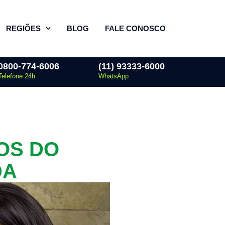
REGIÕES
BLOG
FALE CONOSCO
0800-774-6006
(11) 93333-6000
Telefone 24h
WhatsApp
OS DO
DA