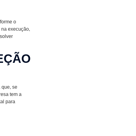
nforme o
s na execução,
solver
TEÇÃO
a que, se
resa tem a
tal para