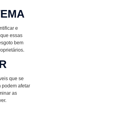
TEMA
tificar e
 que essas
 esgoto bem
prietários.
R
veis que se
 podem afetar
minar as
er.