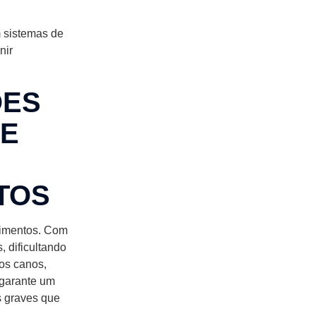
m sistemas de
nir
ÕES
DE
TOS
pimentos. Com
, dificultando
os canos,
 garante um
s graves que