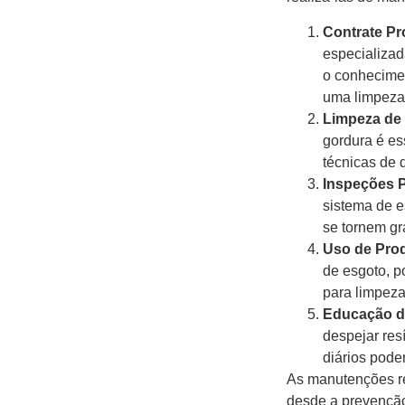
Contrate Pr
especializad
o conhecimen
uma limpeza 
Limpeza de
gordura é es
técnicas de 
Inspeções P
sistema de e
se tornem g
Uso de Pro
de esgoto, p
para limpez
Educação d
despejar res
diários pode
As manutenções re
desde a prevenção