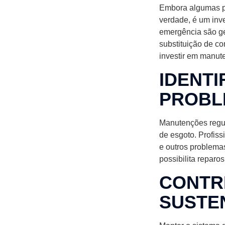
Embora algumas p
verdade, é um inv
emergência são ge
substituição de c
investir em manute
IDENT
PROBL
Manutenções regul
de esgoto. Profiss
e outros problemas
possibilita repar
CONTR
SUSTE