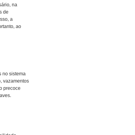
ário, na
s de
sso, a
rtanto, ao
s no sistema
ão, vazamentos
ão precoce
raves.