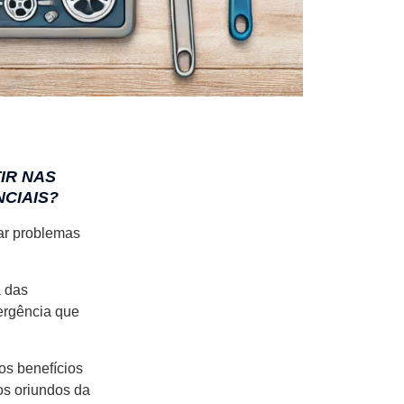
IR NAS
CIAIS?
tar problemas
a das
ergência que
os benefícios
os oriundos da