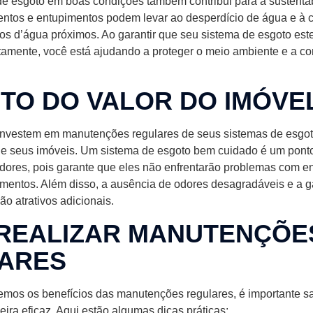
de esgoto em boas condições também contribui para a sustenta
ntos e entupimentos podem levar ao desperdício de água e à
os d’água próximos. Ao garantir que seu sistema de esgoto est
tamente, você está ajudando a proteger o meio ambiente e a co
TO DO VALOR DO IMÓVE
 investem em manutenções regulares de seus sistemas de esg
de seus imóveis. Um sistema de esgoto bem cuidado é um ponto
dores, pois garante que eles não enfrentarão problemas com 
mentos. Além disso, a ausência de odores desagradáveis e a g
ão atrativos adicionais.
REALIZAR MANUTENÇÕE
ARES
mos os benefícios das manutenções regulares, é importante 
eira eficaz. Aqui estão algumas dicas práticas: