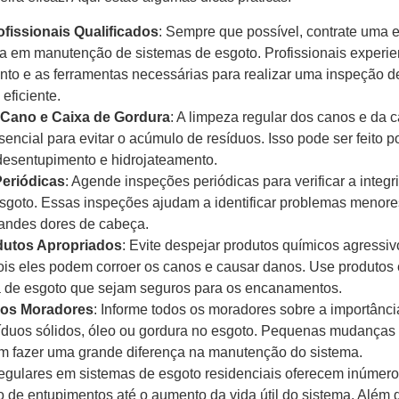
ofissionais Qualificados
: Sempre que possível, contrate uma
a em manutenção de sistemas de esgoto. Profissionais experi
to e as ferramentas necessárias para realizar uma inspeção d
eficiente.
 Cano e Caixa de Gordura
: A limpeza regular dos canos e da 
sencial para evitar o acúmulo de resíduos. Isso pode ser feito p
desentupimento e hidrojateamento.
eriódicas
: Agende inspeções periódicas para verificar a integ
sgoto. Essas inspeções ajudam a identificar problemas menore
randes dores de cabeça.
dutos Apropriados
: Evite despejar produtos químicos agressi
ois eles podem corroer os canos e causar danos. Use produtos 
a de esgoto que sejam seguros para os encanamentos.
os Moradores
: Informe todos os moradores sobre a importânc
íduos sólidos, óleo ou gordura no esgoto. Pequenas mudanças 
m fazer uma grande diferença na manutenção do sistema.
gulares em sistemas de esgoto residenciais oferecem inúmeros
 de entupimentos até o aumento da vida útil do sistema. Além d