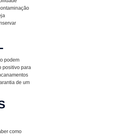
bilidade
 contaminação
eja
nservar
L
oto podem
 positivo para
encanamentos
arantia de um
S
saber como