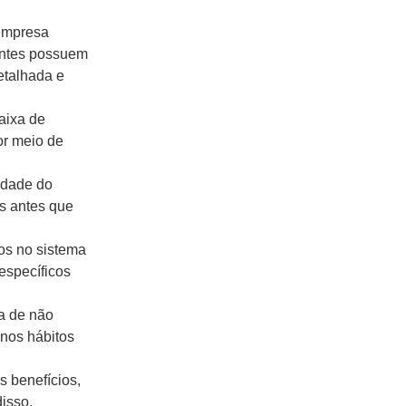
 empresa
entes possuem
etalhada e
caixa de
or meio de
ridade do
s antes que
vos no sistema
específicos
ia de não
nos hábitos
 benefícios,
isso,