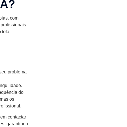
LA?
pias, com
profissionais
total.
 seu problema
nquilidade.
requência do
 mas os
ofissional.
 em contactar
es, garantindo