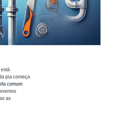
 está
 da pia começa
arefa comum
 devemos
as as