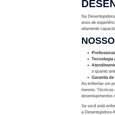
DESE
Na Desentupidora 
anos de experiênc
altamente capacita
NOSSO
Profissiona
Tecnologia
Atendiment
o quanto ant
Garantia de
Ao enfrentar um pr
mesmo. Técnicas c
desentupimentos m
Se você está enfr
a Desentupidora A