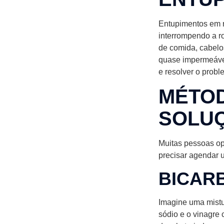
Entupimentos em r
interrompendo a ro
de comida, cabelo
quase impermeáveis
e resolver o probl
MÉTOD
SOLUÇ
Muitas pessoas op
precisar agendar 
BICAR
Imagine uma mistu
sódio e o vinagre