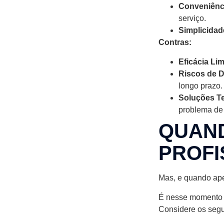
Conveniênc
serviço.
Simplicidad
Contras:
Eficácia Lim
Riscos de 
longo prazo.
Soluções T
problema de 
QUAN
PROFI
Mas, e quando ape
É nesse momento q
Considere os segu