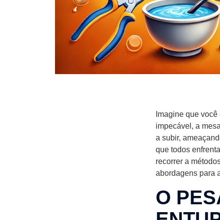
Imagine que você 
impecável, a mesa
a subir, ameaçand
que todos enfrent
recorrer a método
abordagens para a
O PES
ENTU