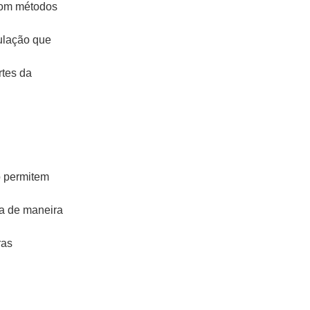
com métodos
ulação que
rtes da
 permitem
ma de maneira
ras