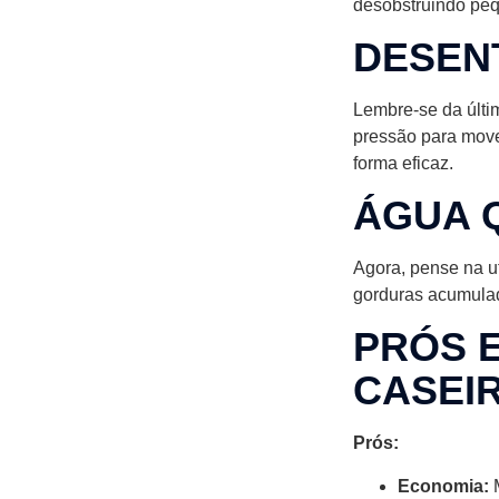
desobstruindo pe
DESEN
Lembre-se da últi
pressão para move
forma eficaz.
ÁGUA 
Agora, pense na u
gorduras acumulad
PRÓS 
CASEI
Prós:
Economia:
M