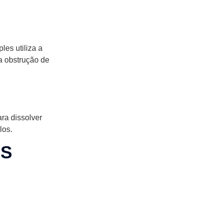
es utiliza a
a obstrução de
ra dissolver
los.
AS