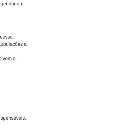
agendar um
acesso.
tubulações a
solvem o
ispensáveis.