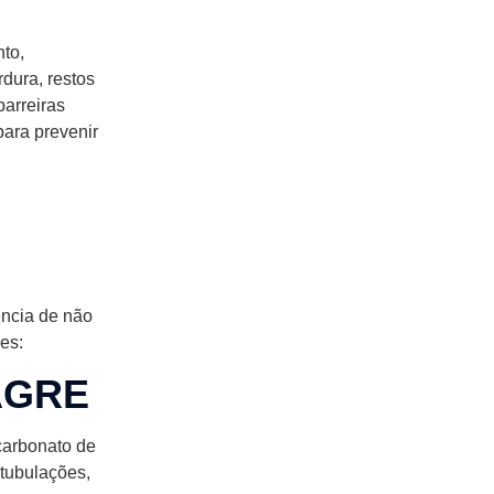
to,
dura, restos
arreiras
para prevenir
ência de não
es:
AGRE
carbonato de
 tubulações,