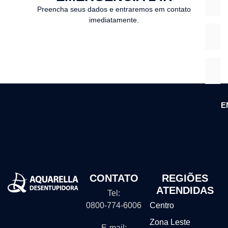
Preencha seus dados e entraremos em contato
imediatamente.
E
CONTATO
REGIÕES
ATENDIDAS
Tel:
0800-774-6006
Centro
Zona Leste
E-mail: