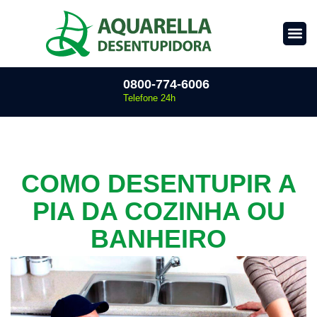
0800-774-6006
Telefone 24h
COMO DESENTUPIR A
PIA DA COZINHA OU
BANHEIRO