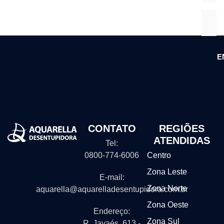
E
CONTATO
REGIÕES
ATENDIDAS
Tel:
0800-774-6006
Centro
Zona Leste
E-mail:
Zona Norte
aquarella@aquarelladesentupidora.com.br
Zona Oeste
Endereço:
Zona Sul
R. Javaés, 613 -