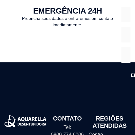
EMERGÊNCIA 24H
Preencha seus dados e entraremos em contato
imediatamente.
E
CONTATO
REGIÕES
ATENDIDAS
Tel:
0800-774-6006
Centro