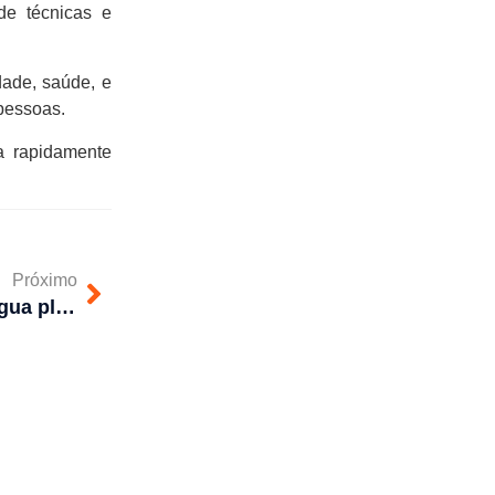
de técnicas e
dade, saúde, e
pessoas.
a rapidamente
Próximo
Como desentupir cano de água pluvial?