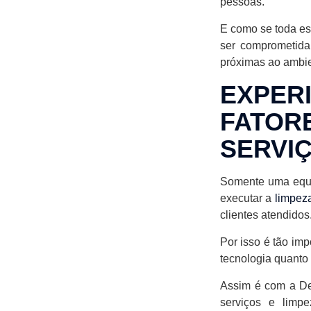
pessoas.
E como se toda es
ser comprometida
próximas ao ambie
EXPE
FATOR
SERVIÇ
Somente uma equi
executar a
limpez
clientes atendidos
Por isso é tão im
tecnologia quanto
Assim é com a De
serviços e limp