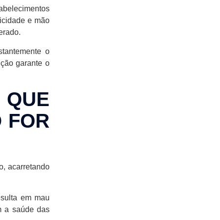
tabelecimentos
dicidade e mão
erado.
stantemente o
nção garante o
 QUE
O FOR
o, acarretando
esulta em mau
ém a saúde das