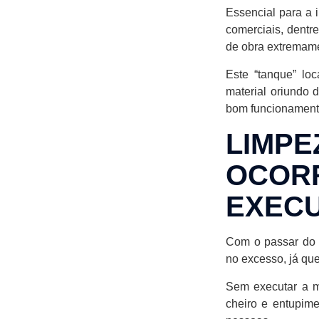
Essencial para a i
comerciais, dentr
de obra extremamen
Este “tanque” lo
material oriundo 
bom funcionament
LIMP
OCORR
EXEC
Com o passar do t
no excesso, já que
Sem executar a m
cheiro e entupime