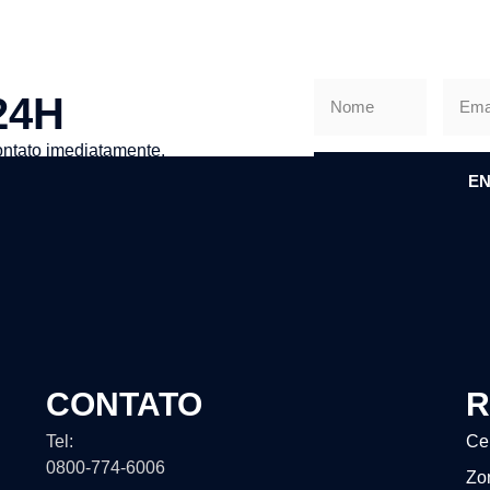
24H
ntato imediatamente.
EN
CONTATO
R
Tel:
Ce
0800-774-6006
Zo