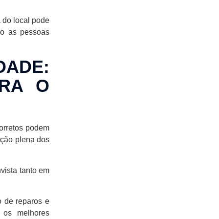
 do local pode
co as pessoas
ADE:
ARA O
orretos podem
ação plena dos
vista tanto em
o de reparos e
 os melhores