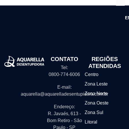
E
CONTATO
REGIÕES
ATENDIDAS
Tel:
0800-774-6006
Centro
Zona Leste
E-mail:
Zona Norte
aquarella@aquarelladesentupidora.com.br
Zona Oeste
Endereço:
Zona Sul
R. Javaés, 613 -
Bom Retiro - São
Litoral
Paulo - SP