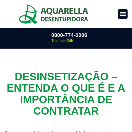
0800-774-6006
Telefone 24h
DESINSETIZAÇÃO –
ENTENDA O QUE É E A
IMPORTÂNCIA DE
CONTRATAR