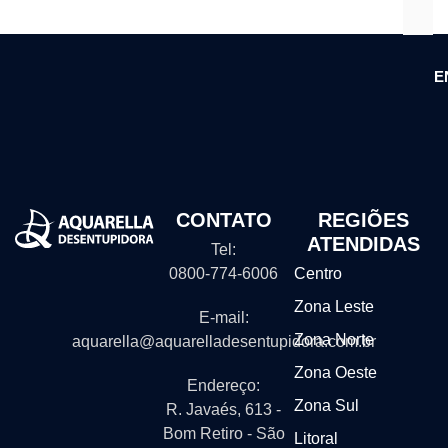
E
CONTATO
REGIÕES
ATENDIDAS
Tel:
0800-774-6006
Centro
Zona Leste
E-mail:
Zona Norte
aquarella@aquarelladesentupidora.com.br
Zona Oeste
Endereço:
Zona Sul
R. Javaés, 613 -
Bom Retiro - São
Litoral