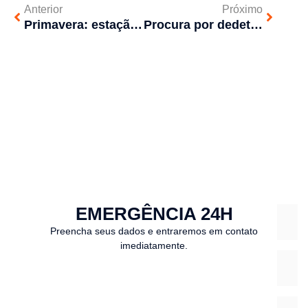
Anterior
Próximo
Primavera: estação ideal para realizar a manutenção preventiva em redes de esgoto
Procura por dedetização cresce com a chegada do verão
EMERGÊNCIA 24H
Preencha seus dados e entraremos em contato
imediatamente.