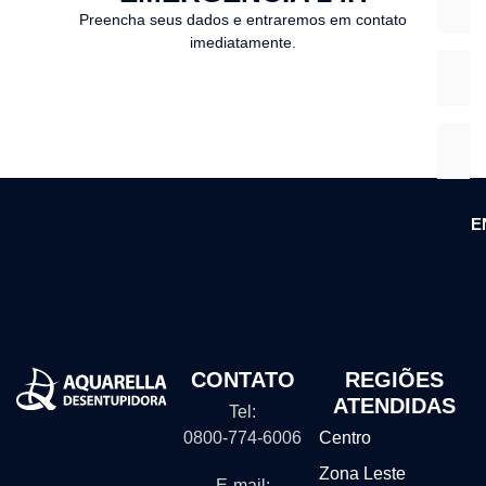
Preencha seus dados e entraremos em contato
imediatamente.
E
CONTATO
REGIÕES
ATENDIDAS
Tel:
0800-774-6006
Centro
Zona Leste
E-mail: